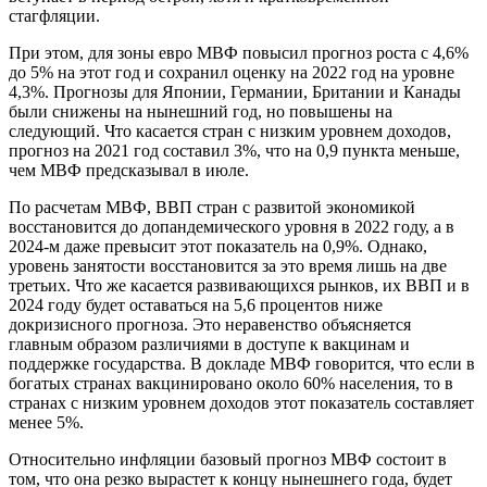
стагфляции.
При этом, для зоны евро МВФ повысил прогноз роста с 4,6%
до 5% на этот год и сохранил оценку на 2022 год на уровне
4,3%. Прогнозы для Японии, Германии, Британии и Канады
были снижены на нынешний год, но повышены на
следующий. Что касается стран с низким уровнем доходов,
прогноз на 2021 год составил 3%, что на 0,9 пункта меньше,
чем МВФ предсказывал в июле.
По расчетам МВФ, ВВП стран с развитой экономикой
восстановится до допандемического уровня в 2022 году, а в
2024-м даже превысит этот показатель на 0,9%. Однако,
уровень занятости восстановится за это время лишь на две
третьих. Что же касается развивающихся рынков, их ВВП и в
2024 году будет оставаться на 5,6 процентов ниже
докризисного прогноза. Это неравенство объясняется
главным образом различиями в доступе к вакцинам и
поддержке государства. В докладе МВФ говорится, что если в
богатых странах вакцинировано около 60% населения, то в
странах с низким уровнем доходов этот показатель составляет
менее 5%.
Относительно инфляции базовый прогноз МВФ состоит в
том, что она резко вырастет к концу нынешнего года, будет