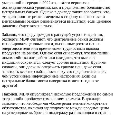
умеренной в середине 2022-го, а затем вернется к
допандемическим уровням, как и предполагает большинство
центральных банков. Однако в докладе также говорится, что
«инфляционные риски смещены в сторону повышения» и
центральным банкам рекомендуется вмешаться, если ценовое
давление будет затягиваться.
Забавно, что предупреждая о растущей угрозе инфляции,
эксперты МВФ считают, что центральные банки должны
игнорировать ценовые шоки, вызванные ростом цен на
энергоносители или временными трудностями вывода
продуктов на рынок. Однако если они сочтут, что компании,
домохозяйства или работники ожидают, что высокая
инфляция сохранится, следует срочно вмешаться. Другими
словами, они должны опережать кривую цен, даже если
занятость все еще слабая, поскольку это предпочтительнее,
чем устойчивые инфляционные настроения. Если бы
центральные банки могли наверняка отличить одно от
другого!
Наконец, МВФ опубликовал несколько предложений по самой
«страшной» проблеме: изменениям климата. В докладе
заявлено, что необходимы «более решительные конкретные
обязательства, включая адаптируемые международные цены
на углеродные выбросы и поддержку развивающихся стран в