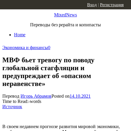
Skip to content
Вход
|
Регистрация
MixedNews
Переводы без рерайта и копипасты
Home
Экономика и финансы
0
МВФ бьет тревогу по поводу
глобальной стагфляции и
предупреждает об «опасном
неравенстве»
Перевод
Игорь Абрамов
Posted on
14.10.2021
Time to Read:
-
words
Источник
В своем недавнем прогнозе развития мировой экономики,