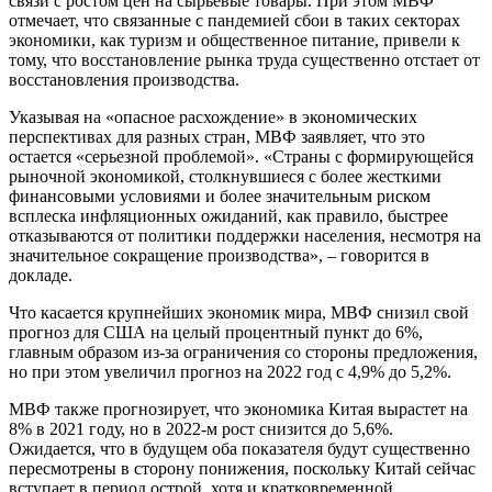
связи с ростом цен на сырьевые товары. При этом МВФ
отмечает, что связанные с пандемией сбои в таких секторах
экономики, как туризм и общественное питание, привели к
тому, что восстановление рынка труда существенно отстает от
восстановления производства.
Указывая на «опасное расхождение» в экономических
перспективах для разных стран, МВФ заявляет, что это
остается «серьезной проблемой». «Страны с формирующейся
рыночной экономикой, столкнувшиеся с более жесткими
финансовыми условиями и более значительным риском
всплеска инфляционных ожиданий, как правило, быстрее
отказываются от политики поддержки населения, несмотря на
значительное сокращение производства», – говорится в
докладе.
Что касается крупнейших экономик мира, МВФ снизил свой
прогноз для США на целый процентный пункт до 6%,
главным образом из-за ограничения со стороны предложения,
но при этом увеличил прогноз на 2022 год с 4,9% до 5,2%.
МВФ также прогнозирует, что экономика Китая вырастет на
8% в 2021 году, но в 2022-м рост снизится до 5,6%.
Ожидается, что в будущем оба показателя будут существенно
пересмотрены в сторону понижения, поскольку Китай сейчас
вступает в период острой, хотя и кратковременной