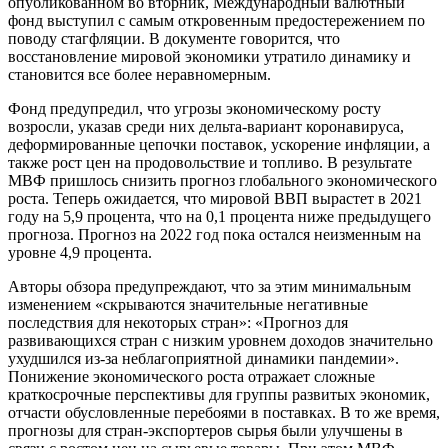
опубликованном во вторник, Международный валютный
фонд выступил с самым откровенным предостережением по
поводу стагфляции. В документе говорится, что
восстановление мировой экономики утратило динамику и
становится все более неравномерным.
Фонд предупредил, что угрозы экономическому росту
возросли, указав среди них дельта-вариант коронавируса,
деформированные цепочки поставок, ускорение инфляции, а
также рост цен на продовольствие и топливо. В результате
МВФ пришлось снизить прогноз глобального экономического
роста. Теперь ожидается, что мировой ВВП вырастет в 2021
году на 5,9 процента, что на 0,1 процента ниже предыдущего
прогноза. Прогноз на 2022 год пока остался неизменным на
уровне 4,9 процента.
Авторы обзора предупреждают, что за этим минимальным
изменением «скрываются значительные негативные
последствия для некоторых стран»: «Прогноз для
развивающихся стран с низким уровнем доходов значительно
ухудшился из-за неблагоприятной динамики пандемии».
Понижение экономического роста отражает сложные
краткосрочные перспективы для группы развитых экономик,
отчасти обусловленные перебоями в поставках. В то же время,
прогнозы для стран-экспортеров сырья были улучшены в