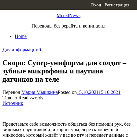
Skip to content
Вход
|
Регистрация
MixedNews
Переводы без рерайта и копипасты
Home
Для информации
0
Скоро: Супер-униформа для солдат –
зубные микрофоны и паутина
датчиков на теле
Перевод
Мария Мышкина
Posted on
15.10.2021
15.10.2021
Time to Read:
-
words
Источник
Представьте себе возможность общаться без помощи рук, без
видимых наушников или гарнитуры, через крошечный
микрофон, который живёт у вас во рту и передаёт данные с