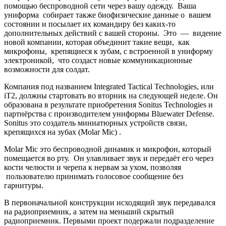
помощью беспроводной сети через вашу одежду. Ваша
униформа собирает также биофизические данные о вашем
состоянии и посылает их командиру без каких-то
дополнительных действий с вашей стороны. Это — видение
новой компании, которая объединит такие вещи, как
микрофоны, крепящиеся к зубам, с встроенной в униформу
электроникой, что создаст новые коммуникационные
возможности для солдат.
Компания под названием Integrated Tactical Technologies, или
iT2, должны стартовать во вторник на следующей неделе. Он
образована в результате приобретения Sonitus Technologies и
партнёрства с производителем униформы Bluewater Defense.
Sonitus это создатель миниатюрных устройств связи,
крепящихся на зубах (Molar Mic) .
Molar Mic это беспроводной динамик и микрофон, который
помещается во рту. Он улавливает звук и передаёт его через
кости челюсти и черепа к нервам за ухом, позволяя
пользователю принимать голосовое сообщение без
гарнитуры.
В первоначальной конструкции исходящий звук передавался
на радиоприемник, а затем на меньший скрытый
радиоприемник.
Первыми проект подержали п
одразделение