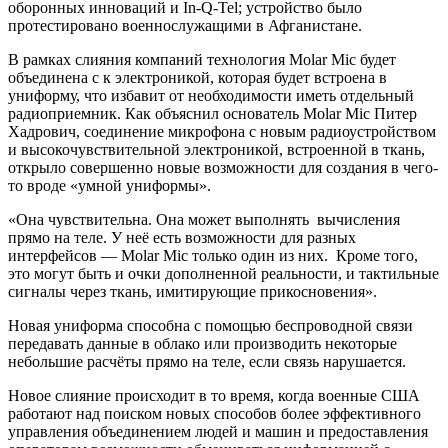
оборонных инноваций и In-Q-Tel; устройство было
протестировано военнослужащими в Афганистане.
В рамках слияния компаний технология Molar Mic будет
объединена с к электроникой, которая будет встроена в
униформу, что избавит от необходимости иметь отдельный
радиоприемник. Как объяснил основатель Molar Mic Питер
Хадрович, соединение микрофона с новым радиоустройством
и высокочувствительной электроникой, встроенной в ткань,
открыло совершенно новые возможности для создания в чего-
то вроде «умной униформы».
«Она чувствительна. Она может выполнять вычисления
прямо на теле. У неё есть возможности для разных
интерфейсов — Molar Mic только один из них. Кроме того,
это могут быть и очки дополненной реальности, и тактильные
сигналы через ткань, имитирующие прикосновения».
Новая униформа способна с помощью беспроводной связи
передавать данные в облако или производить некоторые
небольшие расчёты прямо на теле, если связь нарушается.
Новое слияние происходит в то время, когда военные США
работают над поиском новых способов более эффективного
управления объединением людей и машин и предоставления