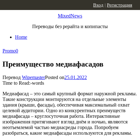
Skip to content
Вход
|
Регистрация
MixedNews
Переводы без рерайта и копипасты
Home
Promo
0
Преимущество медиафасадов
Перевод
Wipemaster
Posted on
25.01.2022
Time to Read:
-
words
Медиафасад – это самый крупный формат наружной рекламы.
Такие конструкции монтируются на отдельные элементы
здания (крыши, фасады), обеспечивая максимальный охват
целевой аудитории. Одно из конкурентных преимуществ
медиафасада – круглосуточная работа. Интерактивные
изображения притягивают взгляд днём и ночью, являются
неотъемлемой частью медиасреды города. Попробуем
разобраться, какие медиафасады используются для рекламы.