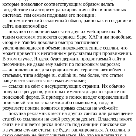
которые позволяют соответствующим образом делать
воздействие на алгоритм ранжирования сайта в поисковых
системах, тем самым поднимая его позиции;
— нетематический ссылочный обмен, равно как и создание из
сайта линкопомойки;
— покупка ссылочной массы на других web-проектах. К
таким системам относятся сервисы Sape, XAP и им подобные,
Google и Yandex довольно быстро распознают
увеличивающиеся в объеме низкокачественные ссылки, что
может привести к негативным результатам при продвижении.
В этом случае, Яндекс будет держать продвигаемый сайт в
песочнице, не давая ему выйти по поисковым запросам;
— использование, для продвижения, сервисов автообмена
статьями, типа addpage.ru, outlink.ru, тем более, что статьи
чаще всего являются не тематическими;
— ссылки на сайт с несуществующих страниц. Их обычно
получат с ресурсов, у которых имеются дыры в скрипте по
поисковой форме. К примеру, в поиск вводят определенный
поисковый запрос с какими-либо символами, тогда в
результате поиска появится прямая ссылка на web-сайт;
— покупка рекламных мест на других сайтах или размещение
статей со ссылками на свой ресурс за деньги. Владелец такого
сайта не лишается риска попасть под санкции поисковиков —
в лучшем случае статьи не будут ранжироваться. А ссылки, в
свою очередь не будут учитываться. Но, это не всегда так, в