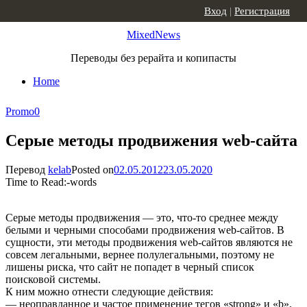
Skip to content
Вход
|
Регистрация
MixedNews
Переводы без рерайта и копипасты
Home
Promo
0
Серые методы продвижения web-сайта
Перевод
kelab
Posted on
02.05.2012
23.05.2020
Time to Read:
-
words
Серые методы продвижения — это, что-то среднее между
белыми и черными способами продвижения web-сайтов. В
сущности, эти методы продвижения web-сайтов являются не
совсем легальными, вернее полулегальными, поэтому не
лишены риска, что сайт не попадет в черный список
поисковой системы.
К ним можно отнести следующие действия:
— неоправданное и частое применение тегов «strong» и «b»,