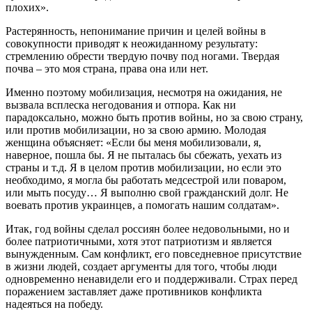
плохих».
Растерянность, непонимание причин и целей войны в
совокупности приводят к неожиданному результату:
стремлению обрести твердую почву под ногами. Твердая
почва – это моя страна, права она или нет.
Именно поэтому мобилизация, несмотря на ожидания, не
вызвала всплеска негодования и отпора. Как ни
парадоксально, можно быть против войны, но за свою страну,
или против мобилизации, но за свою армию. Молодая
женщина объясняет: «Если бы меня мобилизовали, я,
наверное, пошла бы. Я не пыталась бы сбежать, уехать из
страны и т.д. Я в целом против мобилизации, но если это
необходимо, я могла бы работать медсестрой или поваром,
или мыть посуду… Я выполню свой гражданский долг. Не
воевать против украинцев, а помогать нашим солдатам».
Итак, год войны сделал россиян более недовольными, но и
более патриотичными, хотя этот патриотизм и является
вынужденным. Сам конфликт, его повседневное присутствие
в жизни людей, создает аргументы для того, чтобы люди
одновременно ненавидели его и поддерживали. Страх перед
поражением заставляет даже противников конфликта
надеяться на победу.