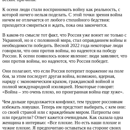
К осени люди стали воспринимать войну как реальность, с
которой ничего нельзя поделать. С этой точки зрения война
ничем не отличается от любого стихийного бедствия:
приходится смириться и ждать, пока она закончится.
В каком-то смысле тот факт, что Россия уже воюет не только с
Украиной, но и с половиной мира, стал оправданием войны и
необходимости победить. Весной 2022 года некоторые люди
говорили, что они против войны, но надеются на победу
России. К осени появилось новое явление: люди заявляют, что
они против войны, но надеются, что Россия победит.
Они полагают, что если Россия потерпит поражение на поле
боя, за этим последует другая война, возможно, ядерная,
наряду с экономическим крахом, гражданской войной и
полной международной изоляцией. Некоторые говорят:
«Война – это очень плохо, но проигранная война еще хуже».
Чем дольше продолжается конфликт, тем труднее россиянам
избежать ловушки. Теперь им предстоит выбирать, с кем они:
со своей страной или с враждебным миром. Патриоты они
или предатели? Ответ кажется очевидным. Как сказала одна
женщина в интервью: «Все плохие. Но есть наши плохие и
чужие плохие. Я предпочитаю оставаться на стороне своих