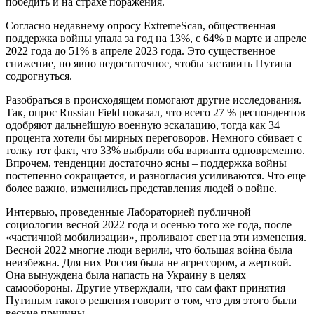
победить и на страхе поражения.
Согласно недавнему опросу ExtremeScan, общественная
поддержка войны упала за год на 13%, с 64% в марте и апреле
2022 года до 51% в апреле 2023 года. Это существенное
снижение, но явно недостаточное, чтобы заставить Путина
содрогнуться.
Разобраться в происходящем помогают другие исследования.
Так, опрос Russian Field показал, что всего 27 % респондентов
одобряют дальнейшую военную эскалацию, тогда как 34
процента хотели бы мирных переговоров. Немного сбивает с
толку тот факт, что 33% выбрали оба варианта одновременно.
Впрочем, тенденции достаточно ясны – поддержка войны
постепенно сокращается, и разногласия усиливаются. Что еще
более важно, изменились представления людей о войне.
Интервью, проведенные Лабораторией публичной
социологии весной 2022 года и осенью того же года, после
«частичной мобилизации», проливают свет на эти изменения.
Весной 2022 многие люди верили, что большая война была
неизбежна. Для них Россия была не агрессором, а жертвой.
Она вынуждена была напасть на Украину в целях
самообороны. Другие утверждали, что сам факт принятия
Путиным такого решения говорит о том, что для этого были
веские причины.