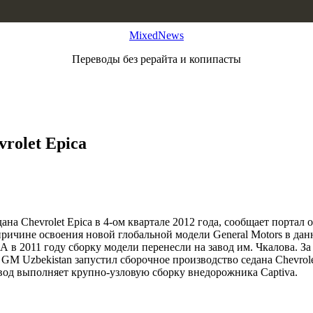
MixedNews
Переводы без рерайта и копипасты
rolet Epica
на Chevrolet Epica в 4-ом квартале 2012 года, сообщает портал 
 причине освоения новой глобальной модели General Motors в да
. А в 2011 году сборку модели перенесли на завод им. Чкалова. З
д GM Uzbekistan запустил сборочное производство седана Chevrole
авод выполняет крупно-узловую сборку внедорожника Captiva.