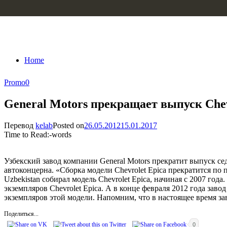
Skip to content
Home
Promo
0
General Motors прекращает выпуск Chev
Перевод
kelab
Posted on
26.05.2012
15.01.2017
Time to Read:
-
words
Узбекский завод компании General Motors прекратит выпуск седа
автоконцерна. «Сборка модели Chevrolet Epica прекратится по
Uzbekistan собирал модель Chevrolet Epica, начиная с 2007 года
экземпляров Chevrolet Epica. А в конце февраля 2012 года заво
экземпляров этой модели. Напомним, что в настоящее время з
Поделиться...
0