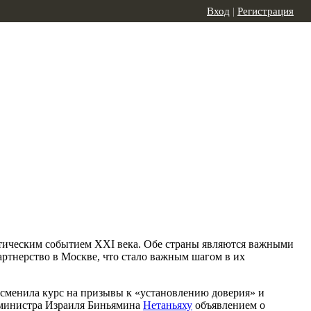
Вход
|
Регистрация
итическим событием XXI века. Обе страны являются важными
ртнерство в Москве, что стало важным шагом в их
сменила курс на призывы к «установлению доверия» и
-министра Израиля Биньямина
Нетаньяху
объявлением о