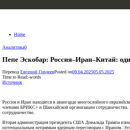
Skip to content
Home
Аналитика
0
Пепе Эскобар: Россия–Иран–Китай: один 
Перевод
Евгений Гордеев
Posted on
09.04.2025
05.05.2025
Time to Read:
-
words
Источник
Россия и Иран находятся в авангарде многослойного евразий
членами БРИКС+ и Шанхайской организации сотрудничества. В
сотрудничестве.
Вторая администрация президента США Дональда Трампа изнач
потенциальным непрямым ядерным переговорам с Ираном. Это