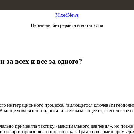
MixedNews
Переводы без рерайта и копипасты
за всех и все за одного?
ского интеграционного процесса, являющегося ключевым геопол
 конце января они подписали всеобъемлющее стратегическое па
ально применяла тактику «максимального давления», но позже 
т поворот произошел после того, как Трамп ошеломил премьер