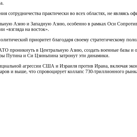
а.
ия сотрудничества практически во всех областях, не являясь 
ную Азию и Западную Азию, особенно в рамках Оси Сопротивл
и «взгляда на восток».
политический приоритет благодаря своему стратегическому по
АТО проникнуть в Центральную Азию, создать военные базы и 
оры Путина и Си Цзиньпина затронут эти динамики.
енциальной агрессии США и Израиля против Ирана, включая эко
олларов и выше, что спровоцирует коллапс 730-триллионного ры