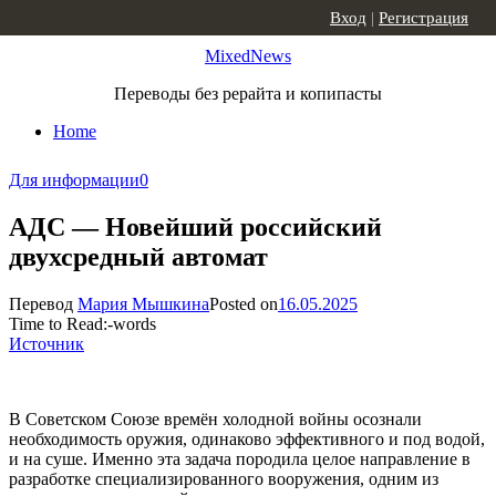
Skip to content
Вход
|
Регистрация
MixedNews
Переводы без рерайта и копипасты
Home
Для информации
0
АДС — Новейший российский
двухсредный автомат
Перевод
Мария Мышкина
Posted on
16.05.2025
Time to Read:
-
words
Источник
В Советском Союзе времён холодной войны осознали
необходимость оружия, одинаково эффективного и под водой,
и на суше. Именно эта задача породила целое направление в
разработке специализированного вооружения, одним из