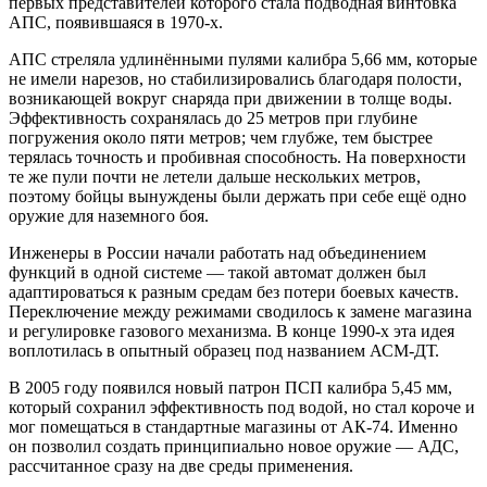
первых представителей которого стала подводная винтовка
АПС, появившаяся в 1970-х.
АПС стреляла удлинёнными пулями калибра 5,66 мм, которые
не имели нарезов, но стабилизировались благодаря полости,
возникающей вокруг снаряда при движении в толще воды.
Эффективность сохранялась до 25 метров при глубине
погружения около пяти метров; чем глубже, тем быстрее
терялась точность и пробивная способность. На поверхности
те же пули почти не летели дальше нескольких метров,
поэтому бойцы вынуждены были держать при себе ещё одно
оружие для наземного боя.
Инженеры в России начали работать над объединением
функций в одной системе — такой автомат должен был
адаптироваться к разным средам без потери боевых качеств.
Переключение между режимами сводилось к замене магазина
и регулировке газового механизма. В конце 1990-х эта идея
воплотилась в опытный образец под названием АСМ-ДТ.
В 2005 году появился новый патрон ПСП калибра 5,45 мм,
который сохранил эффективность под водой, но стал короче и
мог помещаться в стандартные магазины от АК-74. Именно
он позволил создать принципиально новое оружие — АДС,
рассчитанное сразу на две среды применения.