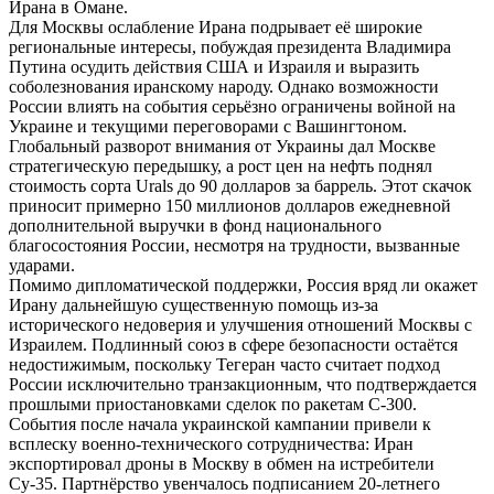
Ирана в Омане.
Для Москвы ослабление Ирана подрывает её широкие
региональные интересы, побуждая президента Владимира
Путина осудить действия США и Израиля и выразить
соболезнования иранскому народу. Однако возможности
России влиять на события серьёзно ограничены войной на
Украине и текущими переговорами с Вашингтоном.
Глобальный разворот внимания от Украины дал Москве
стратегическую передышку, а рост цен на нефть поднял
стоимость сорта Urals до 90 долларов за баррель. Этот скачок
приносит примерно 150 миллионов долларов ежедневной
дополнительной выручки в фонд национального
благосостояния России, несмотря на трудности, вызванные
ударами.
Помимо дипломатической поддержки, Россия вряд ли окажет
Ирану дальнейшую существенную помощь из-за
исторического недоверия и улучшения отношений Москвы с
Израилем. Подлинный союз в сфере безопасности остаётся
недостижимым, поскольку Тегеран часто считает подход
России исключительно транзакционным, что подтверждается
прошлыми приостановками сделок по ракетам С-300.
События после начала украинской кампании привели к
всплеску военно-технического сотрудничества: Иран
экспортировал дроны в Москву в обмен на истребители
Су-35. Партнёрство увенчалось подписанием 20-летнего