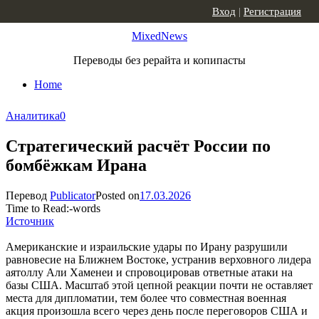
Skip to content
Вход
|
Регистрация
MixedNews
Переводы без рерайта и копипасты
Home
Аналитика
0
Стратегический расчёт России по
бомбёжкам Ирана
Перевод
Publicator
Posted on
17.03.2026
Time to Read:
-
words
Источник
Американские и израильские удары по Ирану разрушили
равновесие на Ближнем Востоке, устранив верховного лидера
аятоллу Али Хаменеи и спровоцировав ответные атаки на
базы США. Масштаб этой цепной реакции почти не оставляет
места для дипломатии, тем более что совместная военная
акция произошла всего через день после переговоров США и