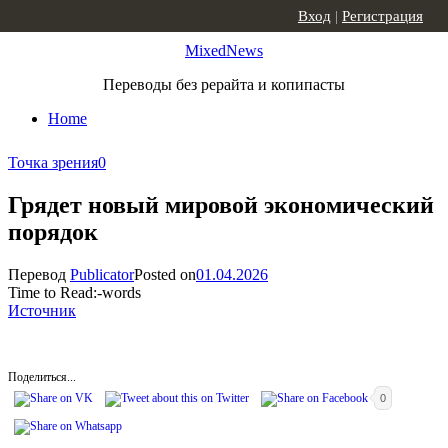
Skip to content
Вход
|
Регистрация
MixedNews
Переводы без рерайта и копипасты
Home
Точка зрения
0
Грядет новый мировой экономический
порядок
Перевод
Publicator
Posted on
01.04.2026
Time to Read:
-
words
Источник
Поделиться...
0