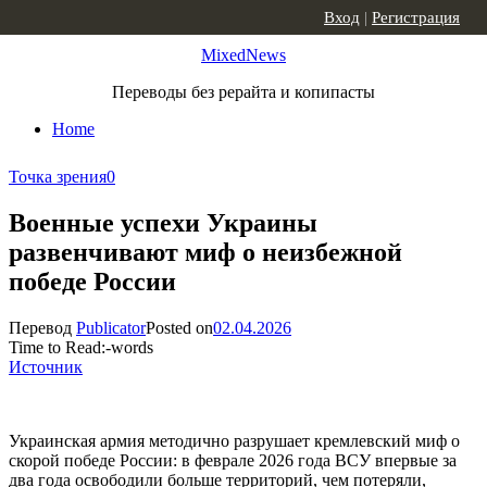
Skip to content
Вход
|
Регистрация
MixedNews
Переводы без рерайта и копипасты
Home
Точка зрения
0
Военные успехи Украины
развенчивают миф о неизбежной
победе России
Перевод
Publicator
Posted on
02.04.2026
Time to Read:
-
words
Источник
Украинская армия методично разрушает кремлевский миф о
скорой победе России: в феврале 2026 года ВСУ впервые за
два года освободили больше территорий, чем потеряли,