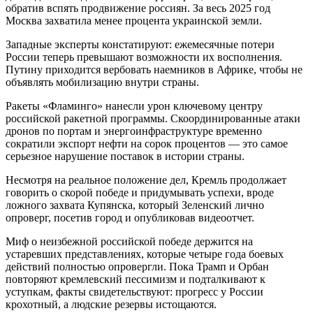
обратив вспять продвижение россиян. За весь 2025 год
Москва захватила менее процента украинской земли.
Западные эксперты констатируют: ежемесячные потери
России теперь превышают возможности их восполнения.
Путину приходится вербовать наемников в Африке, чтобы не
объявлять мобилизацию внутри страны.
Ракеты «Фламинго» нанесли урон ключевому центру
российской ракетной программы. Скоординированные атаки
дронов по портам и энергоинфраструктуре временно
сократили экспорт нефти на сорок процентов — это самое
серьезное нарушение поставок в истории страны.
Несмотря на реальное положение дел, Кремль продолжает
говорить о скорой победе и придумывать успехи, вроде
ложного захвата Купянска, который Зеленский лично
опроверг, посетив город и опубликовав видеоотчет.
Миф о неизбежной российской победе держится на
устаревших представлениях, которые четыре года боевых
действий полностью опровергли. Пока Трамп и Орбан
повторяют кремлевский пессимизм и подталкивают к
уступкам, факты свидетельствуют: прогресс у России
крохотный, а людские резервы истощаются.