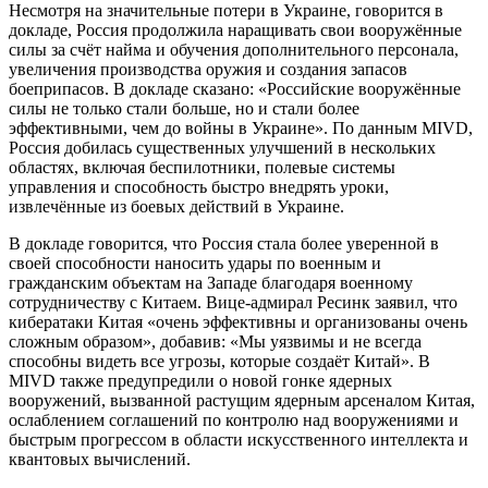
Несмотря на значительные потери в Украине, говорится в
докладе, Россия продолжила наращивать свои вооружённые
силы за счёт найма и обучения дополнительного персонала,
увеличения производства оружия и создания запасов
боеприпасов. В докладе сказано: «Российские вооружённые
силы не только стали больше, но и стали более
эффективными, чем до войны в Украине». По данным MIVD,
Россия добилась существенных улучшений в нескольких
областях, включая беспилотники, полевые системы
управления и способность быстро внедрять уроки,
извлечённые из боевых действий в Украине.
В докладе говорится, что Россия стала более уверенной в
своей способности наносить удары по военным и
гражданским объектам на Западе благодаря военному
сотрудничеству с Китаем. Вице-адмирал Ресинк заявил, что
кибератаки Китая «очень эффективны и организованы очень
сложным образом», добавив: «Мы уязвимы и не всегда
способны видеть все угрозы, которые создаёт Китай». В
MIVD также предупредили о новой гонке ядерных
вооружений, вызванной растущим ядерным арсеналом Китая,
ослаблением соглашений по контролю над вооружениями и
быстрым прогрессом в области искусственного интеллекта и
квантовых вычислений.