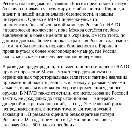
Ресинк, глава ведомства, заявил: «Россия представляет самую
большую и прямую угрозу миру и стабильности в Европе, а
значит, и нашей национальной безопасности, и нашим
интересам». Однако в MIVD подчеркнули, что
полномасштабная обычная война между Россией и НАТО
«практически исключена», пока Москва остаётся глубоко
вовлечённой в боевые действия в Украине. Вместо этого, по
данным доклада, более широкая стратегия России заключается
в том, чтобы изменить порядок безопасности в Европе и
продвинуться к более многополярному миру, где Россия
выступает в качестве ведущей мировой державы.
В разведке предупредили, что вместо попытки нанести НАТО
прямое поражение Москва может сосредоточиться на
ограниченных территориальных захватах и тактике давления,
призванной обнажить разногласия между странами-членами
альянса, включая возможную угрозу применения ядерного
оружия. В MIVD также отметили, что использование Россией
тактик, не доходящих до открытой войны — кибератак,
диверсий и скрытых операций, — создаёт «реальный риск
непреднамеренной, а потому трудно контролируемой
эскалации». В разведке оценили безвозвратные потери
России с 2022 года примерно в 1,2 миллиона человек,
включая более 500 тысяч погибших.