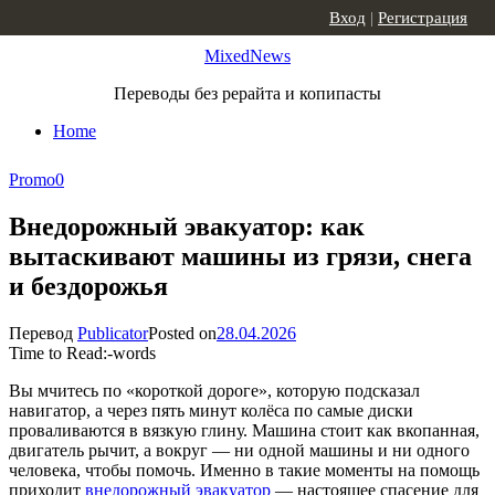
Skip to content
Вход
|
Регистрация
MixedNews
Переводы без рерайта и копипасты
Home
Promo
0
Внедорожный эвакуатор: как
вытаскивают машины из грязи, снега
и бездорожья
Перевод
Publicator
Posted on
28.04.2026
Time to Read:
-
words
Вы мчитесь по «короткой дороге», которую подсказал
навигатор, а через пять минут колёса по самые диски
проваливаются в вязкую глину. Машина стоит как вкопанная,
двигатель рычит, а вокруг — ни одной машины и ни одного
человека, чтобы помочь. Именно в такие моменты на помощь
приходит
внедорожный эвакуатор
— настоящее спасение для