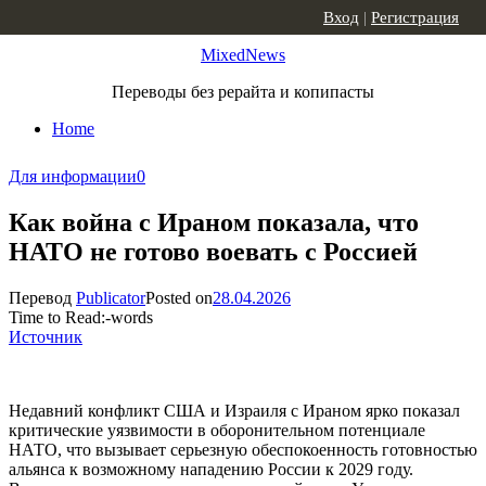
Skip to content
Вход
|
Регистрация
MixedNews
Переводы без рерайта и копипасты
Home
Для информации
0
Как война с Ираном показала, что
НАТО не готово воевать с Россией
Перевод
Publicator
Posted on
28.04.2026
Time to Read:
-
words
Источник
Недавний конфликт США и Израиля с Ираном ярко показал
критические уязвимости в оборонительном потенциале
НАТО, что вызывает серьезную обеспокоенность готовностью
альянса к возможному нападению России к 2029 году.