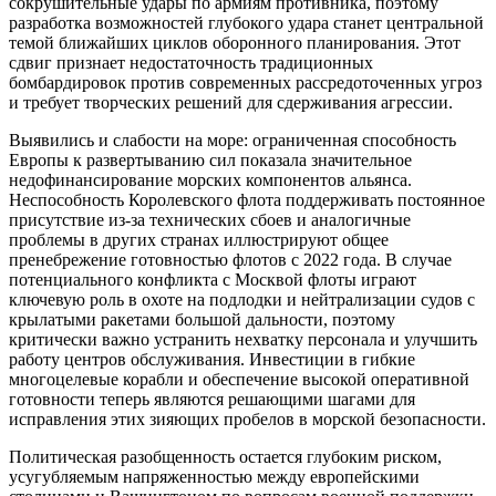
сокрушительные удары по армиям противника, поэтому
разработка возможностей глубокого удара станет центральной
темой ближайших циклов оборонного планирования. Этот
сдвиг признает недостаточность традиционных
бомбардировок против современных рассредоточенных угроз
и требует творческих решений для сдерживания агрессии.
Выявились и слабости на море: ограниченная способность
Европы к развертыванию сил показала значительное
недофинансирование морских компонентов альянса.
Неспособность Королевского флота поддерживать постоянное
присутствие из-за технических сбоев и аналогичные
проблемы в других странах иллюстрируют общее
пренебрежение готовностью флотов с 2022 года. В случае
потенциального конфликта с Москвой флоты играют
ключевую роль в охоте на подлодки и нейтрализации судов с
крылатыми ракетами большой дальности, поэтому
критически важно устранить нехватку персонала и улучшить
работу центров обслуживания. Инвестиции в гибкие
многоцелевые корабли и обеспечение высокой оперативной
готовности теперь являются решающими шагами для
исправления этих зияющих пробелов в морской безопасности.
Политическая разобщенность остается глубоким риском,
усугубляемым напряженностью между европейскими