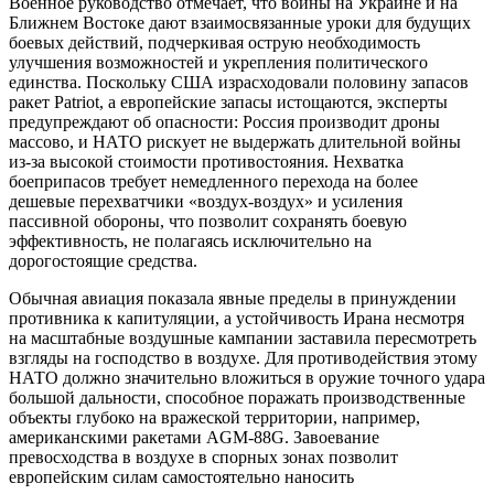
Военное руководство отмечает, что войны на Украине и на
Ближнем Востоке дают взаимосвязанные уроки для будущих
боевых действий, подчеркивая острую необходимость
улучшения возможностей и укрепления политического
единства. Поскольку США израсходовали половину запасов
ракет Patriot, а европейские запасы истощаются, эксперты
предупреждают об опасности: Россия производит дроны
массово, и НАТО рискует не выдержать длительной войны
из-за высокой стоимости противостояния. Нехватка
боеприпасов требует немедленного перехода на более
дешевые перехватчики «воздух-воздух» и усиления
пассивной обороны, что позволит сохранять боевую
эффективность, не полагаясь исключительно на
дорогостоящие средства.
Обычная авиация показала явные пределы в принуждении
противника к капитуляции, а устойчивость Ирана несмотря
на масштабные воздушные кампании заставила пересмотреть
взгляды на господство в воздухе. Для противодействия этому
НАТО должно значительно вложиться в оружие точного удара
большой дальности, способное поражать производственные
объекты глубоко на вражеской территории, например,
американскими ракетами AGM-88G. Завоевание
превосходства в воздухе в спорных зонах позволит
европейским силам самостоятельно наносить