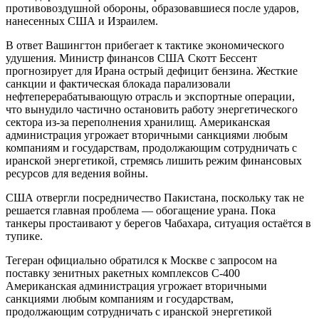
противовоздушной обороны, образовавшиеся после ударов,
нанесенных США и Израилем.
В ответ Вашингтон прибегает к тактике экономического
удушения. Министр финансов США Скотт Бессент
прогнозирует для Ирана острый дефицит бензина. Жесткие
санкции и фактическая блокада парализовали
нефтеперерабатывающую отрасль и экспортные операции,
что вынудило частично остановить работу энергетического
сектора из-за переполнения хранилищ. Американская
администрация угрожает вторичными санкциями любым
компаниям и государствам, продолжающим сотрудничать с
иранской энергетикой, стремясь лишить режим финансовых
ресурсов для ведения войны.
США отвергли посредничество Пакистана, поскольку так не
решается главная проблема — обогащение урана. Пока
танкеры простаивают у берегов Чабахара, ситуация остаётся в
тупике.
Тегеран официально обратился к Москве с запросом на
поставку зенитных ракетных комплексов С-400
Американская администрация угрожает вторичными
санкциями любым компаниям и государствам,
продолжающим сотрудничать с иранской энергетикой