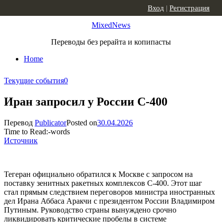
Skip to content
Вход
|
Регистрация
MixedNews
Переводы без рерайта и копипасты
Home
Текущие события
0
Иран запросил у России С-400
Перевод
Publicator
Posted on
30.04.2026
Time to Read:
-
words
Источник
Тегеран официально обратился к Москве с запросом на
поставку зенитных ракетных комплексов С-400. Этот шаг
стал прямым следствием переговоров министра иностранных
дел Ирана Аббаса Аракчи с президентом России Владимиром
Путиным. Руководство страны вынуждено срочно
ликвидировать критические пробелы в системе