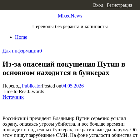
Skip to content
Вход
|
Регистрация
MixedNews
Переводы без рерайта и копипасты
Home
Для информации
0
Из-за опасений покушения Путин в
основном находится в бункерах
Перевод
Publicator
Posted on
04.05.2026
Time to Read:
-
words
Источник
Российский президент Владимир Путин серьезно усилил
охрану, опасаясь угрозы убийства, и все больше времени
проводит в подземных бункерах, сократив выезды наружу. Об
этом пишут зарубежные СМИ. На фоне усталости общества от