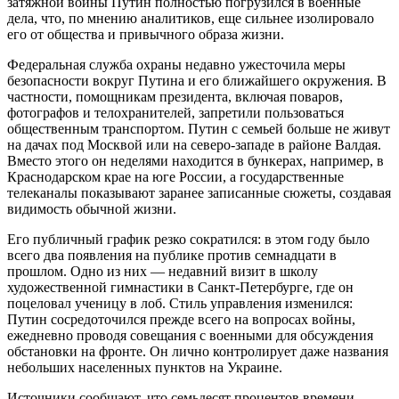
затяжной войны Путин полностью погрузился в военные
дела, что, по мнению аналитиков, еще сильнее изолировало
его от общества и привычного образа жизни.
Федеральная служба охраны недавно ужесточила меры
безопасности вокруг Путина и его ближайшего окружения. В
частности, помощникам президента, включая поваров,
фотографов и телохранителей, запретили пользоваться
общественным транспортом. Путин с семьей больше не живут
на дачах под Москвой или на северо-западе в районе Валдая.
Вместо этого он неделями находится в бункерах, например, в
Краснодарском крае на юге России, а государственные
телеканалы показывают заранее записанные сюжеты, создавая
видимость обычной жизни.
Его публичный график резко сократился: в этом году было
всего два появления на публике против семнадцати в
прошлом. Одно из них — недавний визит в школу
художественной гимнастики в Санкт-Петербурге, где он
поцеловал ученицу в лоб. Стиль управления изменился:
Путин сосредоточился прежде всего на вопросах войны,
ежедневно проводя совещания с военными для обсуждения
обстановки на фронте. Он лично контролирует даже названия
небольших населенных пунктов на Украине.
Источники сообщают, что семьдесят процентов времени