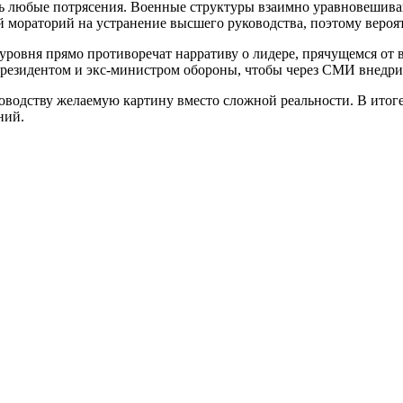
ть любые потрясения. Военные структуры взаимно уравновешива
 мораторий на устранение высшего руководства, поэтому вероя
уровня прямо противоречат нарративу о лидере, прячущемся от 
резидентом и экс-министром обороны, чтобы через СМИ внедрит
водству желаемую картину вместо сложной реальности. В итог
ний.