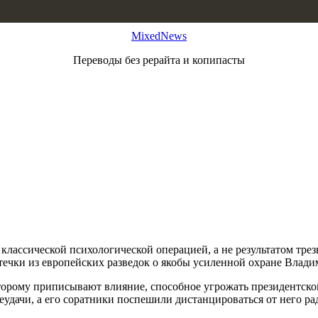
MixedNews
Переводы без рерайта и копипасты
лассической психологической операцией, а не результатом трезв
ечки из европейских разведок о якобы усиленной охране Владим
торому приписывают влияние, способное угрожать президентско
еудачи, а его соратники поспешили дистанцироваться от него ра