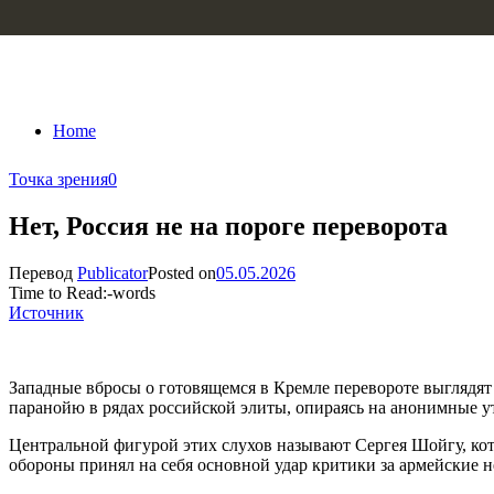
Skip to content
Home
Точка зрения
0
Нет, Россия не на пороге переворота
Перевод
Publicator
Posted on
05.05.2026
Time to Read:
-
words
Источник
Западные вбросы о готовящемся в Кремле перевороте выглядят к
паранойю в рядах российской элиты, опираясь на анонимные ут
Центральной фигурой этих слухов называют Сергея Шойгу, ко
обороны принял на себя основной удар критики за армейские н