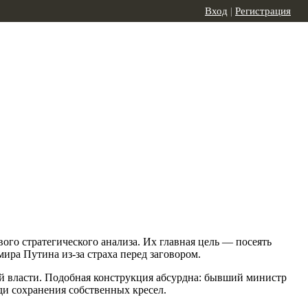
Вход
|
Регистрация
ого стратегического анализа. Их главная цель — посеять
ира Путина из-за страха перед заговором.
й власти. Подобная конструкция абсурдна: бывший министр
ди сохранения собственных кресел.