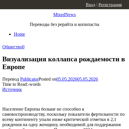
Skip to content
Вход
|
Регистрация
MixedNews
Переводы без рерайта и копипасты
Home
Общество
0
Визуализация коллапса рождаемости в
Европе
Перевод
Publicator
Posted on
05.05.2026
05.05.2026
Time to Read:
-
words
Источник
Население Европы больше не способно к
самовоспроизводству, поскольку показатели фертильности по
всему континенту упали ниже критической отметки в 2,1
рождения на одну женщину, необходимой для поддержания