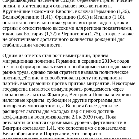
сокращающееся население создает серьезные стратегические
риски, и эта тенденция охватывает весь континент.
Крупнейшие экономики Европы, включая Германию (1,36),
Великобританию (1,41), Францию (1,61) и Италию (1,18),
остаются значительно ниже уровня воспроизводства, как и
страны с относительно высокими для региона показателями,
такие как Болгария (1,72) и Черногория (1,75), которые также
не обеспечивают достаточного количества рождений для
стабилизации численности.
Одним из ответов стал рост иммиграции, причем
миграционная политика Германии в середине 2010-х годов
отчасти формировалась именно необходимостью поддержки
рынка труда, однако такая стратегия вызвала политическое
противодействие и способствовала росту популярности
партий, выступающих против притока мигрантов. Некоторые
государства пытаются стимулировать рождаемость через
финансовые льготы: Франция, Венгрия и Польша внедрили
налоговые кредиты, субсидии и другие программы для
поощрения многодетности, а Венгрия более десяти лет
расширяет льготы для молодых пар с целью достичь
коэффициента воспроизводства 2,1 к 2030 году. Пока
результаты остаются скромными: уровень фертильности в
Венгрии составляет 1,41, что сопоставимо с показателями
Великобритании и Португалии, что говорит о