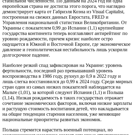
стабильной численности. По данным на 2024 год ни одна
европейская страна не достигла этого порога, что наглядно
демонстрирует карта от Габриэля Коэна из Visual Capitalist,
построенная на свежих данных Евростата, FRED и
Управления национальной статистики Великобритании. От
Украины с показателем 0,99 до Испании (1,1) крупнейшие
государства континента теперь возглавляют антирейтинг по
уровню рождаемости, причем кризис наиболее остро
ощущается в Южной и Восточной Европе, где экономическое
давление и геополитическая нестабильность лишь ускорили
долгосрочное падение.
Наиболее резкий спад зафиксирован на Украине: уровень
фертильности, последний раз превышавший уровень
воспроизводства в 1986 году, рухнул до 0,9 в 2022 году и
лишь слегка восстановился до 0,99 к 2024 году. Среди мирных
стран один из самых низких показателей наблюдается на
Мальте (1,01), за которой следуют Испания (1,1) и Польша
(1,14). Низкая рождаемость в таких государствах отражает
сочетание экономических факторов, включая низкие зарплаты
и растущую стоимость воспитания детей, что накладывается
на общие тенденции старения населения, уже меняющие
национальные приоритеты развитых экономик.
Польша стремится нарастить военный потенциал, но