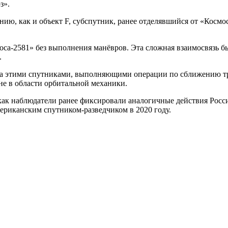
з».
нию, как и объект F, субспутник, ранее отделявшийся от «Космо
смоса-2581» без выполнения манёвров. Эта сложная взаимосвязь
.
а этими спутниками, выполняющими операции по сближению трёх
не в области орбитальной механики.
ак наблюдатели ранее фиксировали аналогичные действия Росси
мериканским спутником-разведчиком в 2020 году.