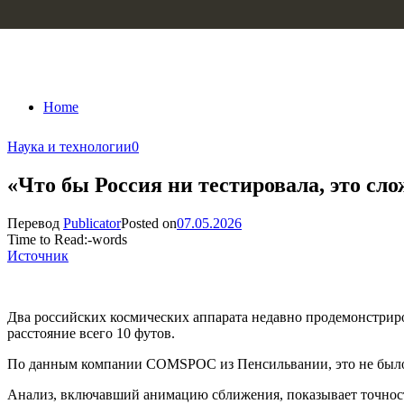
Skip to content
Home
Наука и технологии
0
«Что бы Россия ни тестировала, это сл
Перевод
Publicator
Posted on
07.05.2026
Time to Read:
-
words
Источник
Два российских космических аппарата недавно продемонстриро
расстояние всего 10 футов.
По данным компании COMSPOC из Пенсильвании, это не было 
Анализ, включавший анимацию сближения, показывает точност