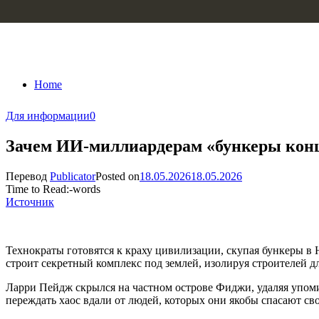
Skip to content
Home
Для информации
0
Зачем ИИ-миллиардерам «бункеры конц
Перевод
Publicator
Posted on
18.05.2026
18.05.2026
Time to Read:
-
words
Источник
Технократы готовятся к краху цивилизации, скупая бункеры в
строит секретный комплекс под землей, изолируя строителей 
Ларри Пейдж скрылся на частном острове Фиджи, удаляя упомин
переждать хаос вдали от людей, которых они якобы спасают 