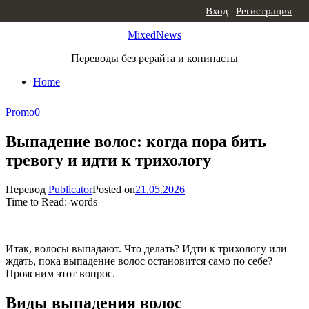
Skip to content
Вход
|
Регистрация
MixedNews
Переводы без рерайта и копипасты
Home
Promo
0
Выпадение волос: когда пора бить
тревогу и идти к трихологу
Перевод
Publicator
Posted on
21.05.2026
Time to Read:
-
words
Итак, волосы выпадают. Что делать? Идти к трихологу или
ждать, пока выпадение волос остановится само по себе?
Проясним этот вопрос.
Виды выпадения волос