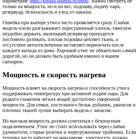
параметрам:
https://kristall-shatura.ru/utugi/
. Важно смотреть не
только на мощность, но и на вес, подошву, подачу пара,
резервуар, безопасность и уход от накипи.
Ошибка при выборе утюга часто проявляется сразу. Слабая
модель плохо разглаживает пересушенный хлопок, тяжёлую
неудобно держать, маленький резервуар приходится
постоянно доливать, плохая подошва цепляет ткань, а
отсутствие автоотключения заставляет нервничать после
каждого выхода из дома. Хороший утюг не обязательно самый
дорогой, но он должен быть удобным именно в вашем
сценарии.
Мощность и скорость нагрева
Мощность влияет на скорость нагрева и способность утюга
поддерживать температуру при активной подаче пара. Для
редкого глажения лёгких вещей достаточно умеренной
мощности. Для семьи, постельного белья, рубашек, джинсов и
плотных тканей лучше выбирать модель с запасом.
Но высокая мощность должна сочетаться с безопасным
подключением. Утюг не стоит использовать через слабые
удлинители, старые розетки и перегруженные тройники. Если
техника часто работает на максимуме, электросеть должна