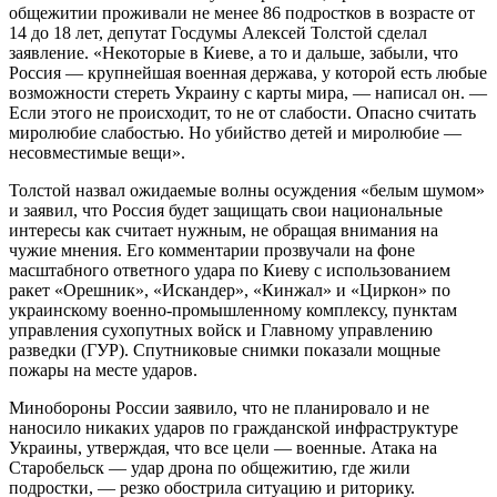
общежитии проживали не менее 86 подростков в возрасте от
14 до 18 лет, депутат Госдумы Алексей Толстой сделал
заявление. «Некоторые в Киеве, а то и дальше, забыли, что
Россия — крупнейшая военная держава, у которой есть любые
возможности стереть Украину с карты мира, — написал он. —
Если этого не происходит, то не от слабости. Опасно считать
миролюбие слабостью. Но убийство детей и миролюбие —
несовместимые вещи».
Толстой назвал ожидаемые волны осуждения «белым шумом»
и заявил, что Россия будет защищать свои национальные
интересы как считает нужным, не обращая внимания на
чужие мнения. Его комментарии прозвучали на фоне
масштабного ответного удара по Киеву с использованием
ракет «Орешник», «Искандер», «Кинжал» и «Циркон» по
украинскому военно-промышленному комплексу, пунктам
управления сухопутных войск и Главному управлению
разведки (ГУР). Спутниковые снимки показали мощные
пожары на месте ударов.
Минобороны России заявило, что не планировало и не
наносило никаких ударов по гражданской инфраструктуре
Украины, утверждая, что все цели — военные. Атака на
Старобельск — удар дрона по общежитию, где жили
подростки, — резко обострила ситуацию и риторику.