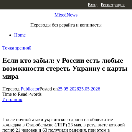
Skip to content
Вход
|
Регистрация
MixedNews
Переводы без рерайта и копипасты
Home
Точка зрения
0
Если кто забыл: у России есть любые
возможности стереть Украину с карты
мира
Перевод
Publicator
Posted on
25.05.2026
25.05.2026
Time to Read:
-
words
Источник
После ночной атаки украинского дрона на общежитие
колледжа в Старобельске (ЛНР) 23 мая, в результате которой
погиб 21 человек и 63 получили ранения, при этом в