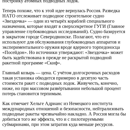
постройку атомных подводных лодок.
Теперь похоже, что к этой идее вернулась Россия. Разведка
НАТО отслеживает подводное строительное судно
«Звездочка» — один из четырёх кораблей специального
назначения, которые входят в сверхсекретное ГУГИ (Главное
управление глубоководных исследований). Судно базируется
в закрытом городе Северодвинске. Полагают, что его
используют для обслуживания глубоководных аппаратов и
экспериментального оружия вроде ядерного торпедоносца
«Посейдон». Но источники утверждают: «Звездочка» может
быть задействована в прежде не раскрытой подводной
ракетной программе «Скиф».
Главный козырь — цена. С учётом долгосрочных расходов
такая установка обходится примерно в десятую часть
стоимости ракет с подводных лодок. Живучесть, конечно,
ниже, но при массовом развёртывании небольшой процент
потерь становится терпимым.
Как отмечает Хельге Адрианс из Немецкого института
международных отношений и безопасности, нейтрализовать
подводные ракеты чрезвычайно накладно. А Россия могла бы
добиться того же эффекта, что и с пилотируемыми
субмаринами, при этом затратив куда меньше ресурсов.