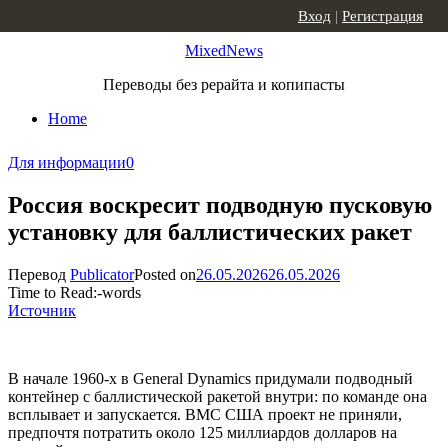
Skip to content
Вход
|
Регистрация
MixedNews
Переводы без рерайта и копипасты
Home
Для информации
0
Россия воскресит подводную пусковую
установку для баллистических ракет
Перевод
Publicator
Posted on
26.05.2026
26.05.2026
Time to Read:
-
words
Источник
В начале 1960‑х в General Dynamics придумали подводный
контейнер с баллистической ракетой внутри: по команде она
всплывает и запускается. ВМС США проект не приняли,
предпочтя потратить около 125 миллиардов долларов на