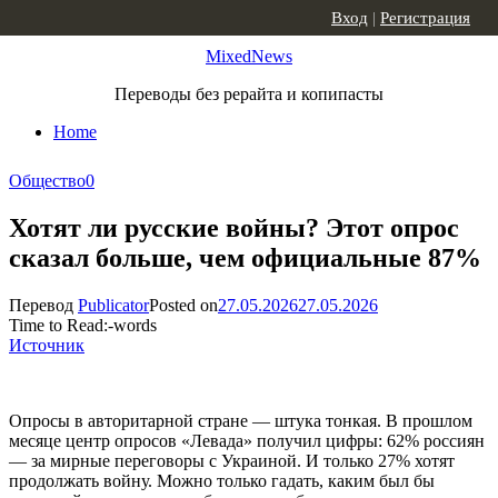
Skip to content
Вход
|
Регистрация
MixedNews
Переводы без рерайта и копипасты
Home
Общество
0
Хотят ли русские войны? Этот опрос
сказал больше, чем официальные 87%
Перевод
Publicator
Posted on
27.05.2026
27.05.2026
Time to Read:
-
words
Источник
Опросы в авторитарной стране — штука тонкая. В прошлом
месяце центр опросов «Левада» получил цифры: 62% россиян
— за мирные переговоры с Украиной. И только 27% хотят
продолжать войну. Можно только гадать, каким был бы