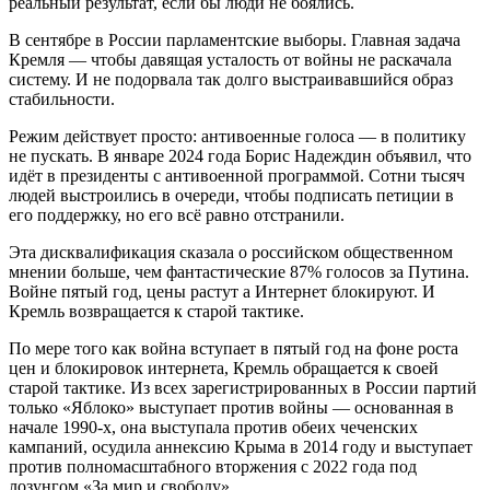
реальный результат, если бы люди не боялись.
В сентябре в России парламентские выборы. Главная задача
Кремля — чтобы давящая усталость от войны не раскачала
систему. И не подорвала так долго выстраивавшийся образ
стабильности.
Режим действует просто: антивоенные голоса — в политику
не пускать. В январе 2024 года Борис Надеждин объявил, что
идёт в президенты с антивоенной программой. Сотни тысяч
людей выстроились в очереди, чтобы подписать петиции в
его поддержку, но его всё равно отстранили.
Эта дисквалификация сказала о российском общественном
мнении больше, чем фантастические 87% голосов за Путина.
Войне пятый год, цены растут а Интернет блокируют. И
Кремль возвращается к старой тактике.
По мере того как война вступает в пятый год на фоне роста
цен и блокировок интернета, Кремль обращается к своей
старой тактике. Из всех зарегистрированных в России партий
только «Яблоко» выступает против войны — основанная в
начале 1990-х, она выступала против обеих чеченских
кампаний, осудила аннексию Крыма в 2014 году и выступает
против полномасштабного вторжения с 2022 года под
лозунгом «За мир и свободу».