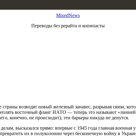
MixedNews
Переводы без рерайта и копипасты
страны возводят новый железный занавес, разрывая связи, кото
укреплять восточный фланг НАТО — теперь это называют «линией
го, конечно, не происходит), эти барьеры никуда не денутся.
елам, высказался прямо: впервые с 1945 года главная военная у
и превратить их в полуколонии через бесконечную войну в Укра