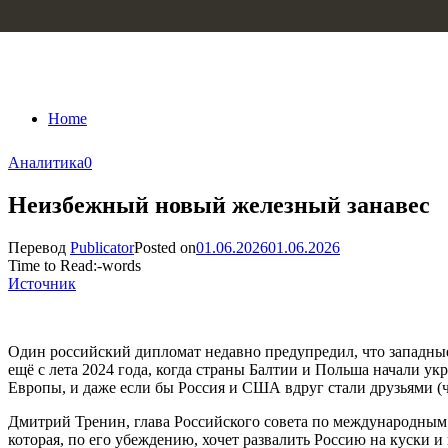
Skip to content
Home
Аналитика
0
Неизбежный новый железный занавес
Перевод
Publicator
Posted on
01.06.2026
01.06.2026
Time to Read:
-
words
Источник
Один российский дипломат недавно предупредил, что западные 
ещё с лета 2024 года, когда страны Балтии и Польша начали 
Европы, и даже если бы Россия и США вдруг стали друзьями (че
Дмитрий Тренин, глава Российского совета по международным д
которая, по его убеждению, хочет развалить Россию на куски 