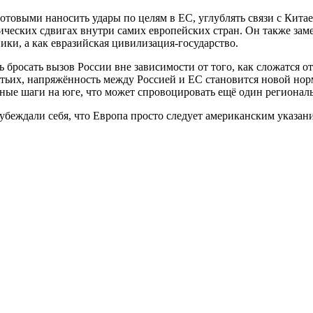
отовыми наносить удары по целям в ЕС, углублять связи с Китае
ческих сдвигах внутри самих европейских стран. Он также замеч
ики, а как евразийская цивилизация-государство.
 бросать вызов России вне зависимости от того, как сложатся 
етьих, напряжённость между Россией и ЕС становится новой но
е шаги на юге, что может спровоцировать ещё один региональ
убеждали себя, что Европа просто следует американским указан