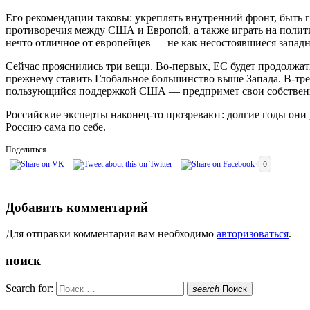
Его рекомендации таковы: укреплять внутренний фронт, быть г
противоречия между США и Европой, а также играть на полити
нечто отличное от европейцев — не как несостоявшиеся западн
Сейчас прояснились три вещи. Во-первых, ЕС будет продолжать
прежнему ставить Глобальное большинство выше Запада. В-тр
пользующийся поддержкой США — предпримет свои собственны
Российские эксперты наконец-то прозревают: долгие годы они 
Россию сама по себе.
Поделиться...
0
Добавить комментарий
Для отправки комментария вам необходимо
авторизоваться
.
поиск
Search for:
search
Поиск