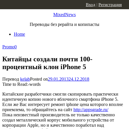
Skip to content
Вход
|
Регистрация
MixedNews
Переводы без рерайта и копипасты
Home
Promo
0
Китайцы создали почти 100-
процентный клон iPhone 5
Перевод
kelab
Posted on
29.01.2013
24.12.2018
Time to Read:
-
words
Китайские разработчики смогли скопировать практически
идентичную копию нового яблочного смартфона iPhone 5.
Если же Вас интересует ремонт iphone цена которого вполне
приемлема, то обращайтесь на сайт
http://appsgrade.ru/
Пока неизвестный производитель не только качественно
создал металлический корпус мобильного устройства от
корпорации Apple, но и качественно поработал над