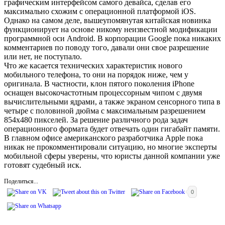
графическим интерфейсом самого девайса, сделав его
максимально схожим с операционной платформой iOS.
Однако на самом деле, вышеупомянутая китайская новинка
функционирует на основе никому неизвестной модификации
программной оси Android. В корпорации Google пока никаких
комментариев по поводу того, давали они свое разрешение
или нет, не поступало.
Что же касается технических характеристик нового
мобильного телефона, то они на порядок ниже, чем у
оригинала. В частности, клон пятого поколения iPhone
оснащен высокочастотным процессорным чипом с двумя
вычислительными ядрами, а также экраном сенсорного типа в
четыре с половиной дюйма с максимальным разрешением
854х480 пикселей. За решение различного рода задач
операционного формата будет отвечать один гигабайт памяти.
В главном офисе американского разработчика Apple пока
никак не прокомментировали ситуацию, но многие эксперты
мобильной сферы уверены, что юристы данной компании уже
готовят судебный иск.
Поделиться...
0