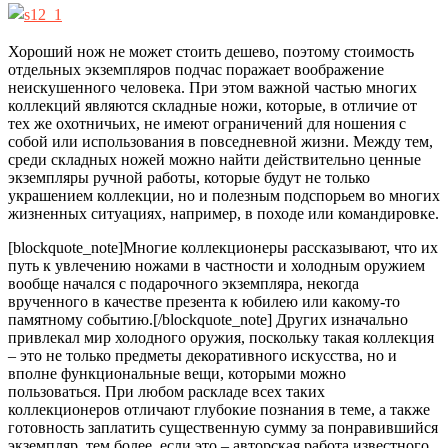
Хороший нож не может стоить дешево, поэтому стоимость
отдельных экземпляров подчас поражает воображение
неискушенного человека. При этом важной частью многих
коллекций являются складные ножи, которые, в отличие от
тех же охотничьих, не имеют ограничений для ношения с
собой или использования в повседневной жизни. Между тем,
среди складных ножей можно найти действительно ценные
экземпляры ручной работы, которые будут не только
украшением коллекции, но и полезным подспорьем во многих
жизненных ситуациях, например, в походе или командировке.
[blockquote_note]Многие коллекционеры рассказывают, что их
путь к увлечению ножами в частности и холодным оружием
вообще начался с подарочного экземпляра, некогда
врученного в качестве презента к юбилею или какому-то
памятному событию.[/blockquote_note] Других изначально
привлекал мир холодного оружия, поскольку такая коллекция
– это не только предметы декоративного искусства, но и
вполне функциональные вещи, которыми можно
пользоваться. При любом раскладе всех таких
коллекционеров отличают глубокие познания в теме, а также
готовность заплатить существенную сумму за понравившийся
экземпляр, тем более, если это – авторская работа известного