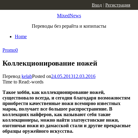
Skip to content
Вход
|
Регистрация
MixedNews
Переводы без рерайта и копипасты
Home
Promo
0
Коллекционирование ножей
Перевод
kelab
Posted on
24.05.2013
12.03.2016
Time to Read:
-
words
Такое хобби, как коллекционирование ножей,
существовало всегда, и сегодня благодаря возможностям
приобрести качественные ножи всемирно известных
марок, получает все большее распространение. В
коллекциях найферов, как называют себя такие
коллекционеры, можно найти златоустовские ножи,
охотничьи ножи из дамасской стали и другие прекрасные
образцы оружейного искусства.