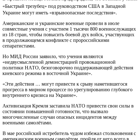
«Быстрый трезубец»
под руководством США в Западной
Украине могут иметь «взрывоопасные последствия».
Американские и украинские военные провели в июле
совместные учения с участием 1 тысячи 800 военнослужащих
из 18 стран, чтобы повысить боевой дух войск, участвующих
в продолжающемся конфликте с пророссийскими
сепаратистами.
Но МИД России заявило, что учения являются
«недвусмысленной демонстрацией провокационной
политики НАТО, безоговорочно поддерживающей действия
киевского режима в восточной Украине».
«Эти действия … могут привести к срыву наметившегося
прогресса в мирном процессе по урегулированию глубокого
внутреннего кризиса на Украине».
Активизация Кремля заставила НАТО привести свои силы в
состоянии повышенной готовности, что вызвало
многочисленные случаи опасных инцидентов между
военными самолётами.
В мае российский истребитель чудом избежал столкновения с
американским военным самолётом, пройдя от него всего в