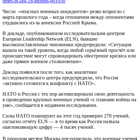
Число «опасных военных инцидентов» резко возросло с
марта прошлого года – когда отношения между оппонентами
ухудшились из-за аннексии Россией Крыма.
В докладе, опубликованном исследовательским центром
European Leadership Network (ELN), бывшие
высокопоставленные чиновники предупредили: «Ситуация
вышла на такой уровень, когда любой серьёзный просчёт или
происшествие могут спровоцировать обострение кризиса или
даже прямое военное столкновение».
Доклад появился после того, как аналитики
исследовательского центра предупредили, что Россия
«активно готовится к конфликту с НАТО».
НАТО и Россия с тех пор активизировали свою деятельность
в проведении крупных военных учений «с планами войны на
уме», сообщается в недавнем исследовании.
Силы НАТО планируют на этот год примерно 270 учений,
согласно отчёту ELN — в то время как Россия назвала
ошеломляющую цифру — 4 тысяч учений.
В прошлом месяце Москва предупредила, что
военные учения