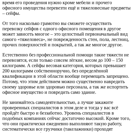
время его проведения нужно кроме мебели и прочего
офисного имущества перевезти ещё и тяжеловесные предметы
– сейфы.
От того насколько грамотно вы сможете осуществить
перевозку сейфов с одного офисного помещения в другое
может зависеть многое – это целостный первоначальный вид
самого «тяжеловеса», не поврежденность стен, пола, лестниц,
прочих поверхностей и покрытий, а так же многое другое.
Естественно без профессиональной помощи такие тяжести не
перевозятся, если только совсем лёгкие, весом до 100 – 150
килограмм. А сейфы весовая категория, которых превышает
200 килограмм собственноручно, без определённой
квалификации в этой области вообще перемещать запрещено.
Потому, что этим действием можно существенно навредить
своему здоровье или здоровью персонала, а так же испортить
офисное имущество и повредить само здание.
Не занимайтесь самодеятельностью, а лучше закажите
проверенных специалистов в этом деле и тогда у вас всё
пройдёт быстро и беззаботно. Уровень специалистов в
подобных компаниях сейчас достаточно высокий. Кроме того,
что они практически ежедневно выполняют такую работу,
систематически все грузчики (такелажники) проходят