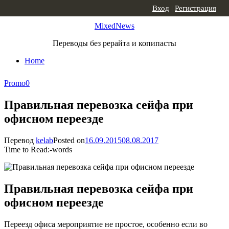
Skip to content
Вход
|
Регистрация
MixedNews
Переводы без рерайта и копипасты
Home
Promo
0
Правильная перевозка сейфа при
офисном переезде
Перевод
kelab
Posted on
16.09.2015
08.08.2017
Time to Read:
-
words
Правильная перевозка сейфа при
офисном переезде
Переезд офиса мероприятие не простое, особенно если во