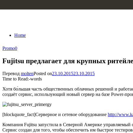
Skip to content
Home
Promo
0
Fujitsu предлагает для крупных ритейл
Перевод
molten
Posted on
23.10.2015
23.10.2015
Time to Read:
-
words
Хотя бо́льшая часть общественных облачных решений и работае
создаёт сервис, использующий новый сервер на базе Power-проц
[blockquote_fact]Серверное и сетевое оборудование
http://www.k
Компания Fujitsu запустила в Северной Америке управляемый об
Сервис создан для того, чтобы обеспечить им быстрое тестир