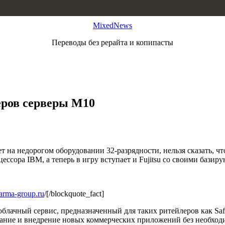
MixedNews
Переводы без рерайта и копипасты
еров серверы M10
т на недорогом оборудовании 32-разрядности, нельзя сказать, 
ессора IBM, а теперь в игру вступает и Fujitsu со своими бази
arma-group.ru
/[/blockquote_fact]
лачный сервис, предназначенный для таких ритейлеров как Safew
ование и внедрение новых коммерческих приложений без необход