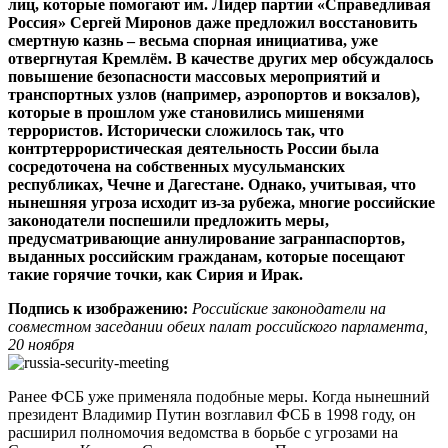
лиц, которые помогают им. Лидер партии «Справедливая
Россия» Сергей Миронов даже предложил восстановить
смертную казнь – весьма спорная инициатива, уже
отвергнутая Кремлём. В качестве других мер обсуждалось
повышение безопасности массовых мероприятий и
транспортных узлов (например, аэропортов и вокзалов),
которые в прошлом уже становились мишенями
террористов. Исторически сложилось так, что
контртеррористическая деятельность России была
сосредоточена на собственных мусульманских
республиках, Чечне и Дагестане. Однако, учитывая, что
нынешняя угроза исходит из-за рубежа, многие российские
законодатели поспешили предложить меры,
предусматривающие аннулирование загранпаспортов,
выданных российским гражданам, которые посещают
такие горячие точки, как Сирия и Ирак.
Подпись к изображению:
Российские законодатели на
совместном заседании обеих палат российского парламента,
20 ноября
Ранее ФСБ уже применяла подобные меры. Когда нынешний
президент Владимир Путин возглавил ФСБ в 1998 году, он
расширил полномочия ведомства в борьбе с угрозами на