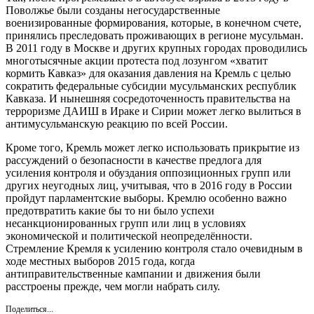
Поволжье были созданы негосударственные
военизированные формирования, которые, в конечном счете,
принялись преследовать проживающих в регионе мусульман.
В 2011 году в Москве и других крупных городах проводились
многотысячные акции протеста под лозунгом «хватит
кормить Кавказ» для оказания давления на Кремль с целью
сократить федеральные субсидии мусульманских республик
Кавказа. И нынешняя сосредоточенность правительства на
терроризме ДАИШ в Ираке и Сирии может легко вылиться в
антимусульманскую реакцию по всей России.
Кроме того, Кремль может легко использовать прикрытие из
рассуждений о безопасности в качестве предлога для
усиления контроля и обуздания оппозиционных групп или
других неугодных лиц, учитывая, что в 2016 году в России
пройдут парламентские выборы. Кремлю особенно важно
предотвратить какие бы то ни было успехи
несанкционированных групп или лиц в условиях
экономической и политической неопределённости.
Стремление Кремля к усилению контроля стало очевидным в
ходе местных выборов 2015 года, когда
антиправительственные кампании и движения были
расстроены прежде, чем могли набрать силу.
Поделиться...