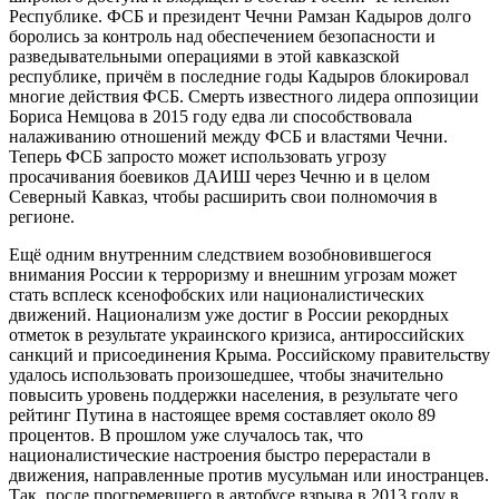
Республике. ФСБ и президент Чечни Рамзан Кадыров долго
боролись за контроль над обеспечением безопасности и
разведывательными операциями в этой кавказской
республике, причём в последние годы Кадыров блокировал
многие действия ФСБ. Смерть известного лидера оппозиции
Бориса Немцова в 2015 году едва ли способствовала
налаживанию отношений между ФСБ и властями Чечни.
Теперь ФСБ запросто может использовать угрозу
просачивания боевиков ДАИШ через Чечню и в целом
Северный Кавказ, чтобы расширить свои полномочия в
регионе.
Ещё одним внутренним следствием возобновившегося
внимания России к терроризму и внешним угрозам может
стать всплеск ксенофобских или националистических
движений. Национализм уже достиг в России рекордных
отметок в результате украинского кризиса, антироссийских
санкций и присоединения Крыма. Российскому правительству
удалось использовать произошедшее, чтобы значительно
повысить уровень поддержки населения, в результате чего
рейтинг Путина в настоящее время составляет около 89
процентов. В прошлом уже случалось так, что
националистические настроения быстро перерастали в
движения, направленные против мусульман или иностранцев.
Так, после прогремевшего в автобусе взрыва в 2013 году в