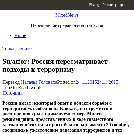
Skip to content
Вход
|
Регистрация
MixedNews
Переводы без рерайта и копипасты
Home
Точка зрения
0
Stratfor: Россия пересматривает
подходы к терроризму
Перевод
Наталья Головаха
Posted on
24.11.2015
24.11.2015
Time to Read:
-
words
Источник
Россия имеет некоторый опыт в области борьбы с
терроризмом, особенно на Кавказе, но стремится к
расширению круга применяемых мер. Многие
рекомендации, представленных в ходе совместного
заседания обеих палат российского парламента 20 ноября,
сводились к ужесточению наказания террористов и тех