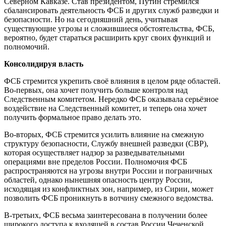
Северном Кавказе. Став президентом, Путин стремился
сбалансировать деятельность ФСБ и других служб разведки и
безопасности. Но на сегодняшний день, учитывая
существующие угрозы и сложившиеся обстоятельства, ФСБ,
вероятно, будет стараться расширить круг своих функций и
полномочий.
Консолидируя власть
ФСБ стремится укрепить своё влияния в целом ряде областей.
Во-первых, она хочет получить больше контроля над
Следственным комитетом. Нередко ФСБ оказывала серьёзное
воздействие на Следственный комитет, и теперь она хочет
получить формальное право делать это.
Во-вторых, ФСБ стремится усилить влияние на смежную
структуру безопасности, Службу внешней разведки (СВР),
которая осуществляет надзор за разведывательными
операциями вне пределов России. Полномочия ФСБ
распространяются на угрозы внутри России и пограничных
областей, однако нынешняя опасность центру России,
исходящая из конфликтных зон, например, из Сирии, может
позволить ФСБ проникнуть в вотчину смежного ведомства.
В-третьих, ФСБ весьма заинтересована в получении более
широкого доступа к входящей в состав России Чеченской