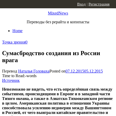
Skip to content
Вход
|
Регистрация
MixedNews
Переводы без рерайта и копипасты
Home
Точка зрения
0
Сумасбродство создания из России
врага
Перевод
Наталья Головаха
Posted on
07.12.2015
05.12.2015
Time to Read:
-
words
Источник
Невозможно не видеть, что есть определённая связь между
событиями, происходящими в Европе и в западной части
Тихого океана, а также в Азиатско-Тихоокеанском регионе
в целом. Американская политика в отношении Украины
способствовала усилению недоверия между Вашингтоном
и Россией, от чего выиграли китайское правительство и