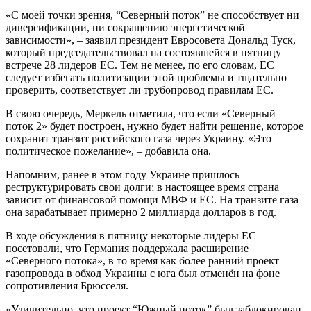
«С моей точки зрения, “Северный поток” не способствует ни
диверсификации, ни сокращению энергетической
зависимости», – заявил президент Евросовета Дональд Туск,
который председательствовал на состоявшейся в пятницу
встрече 28 лидеров ЕС. Тем не менее, по его словам, ЕС
следует избегать политизации этой проблемы и тщательно
проверить, соответствует ли трубопровод правилам ЕС.
В свою очередь, Меркель отметила, что если «Северный
поток 2» будет построен, нужно будет найти решение, которое
сохранит транзит российского газа через Украину. «Это
политическое пожелание», – добавила она.
Напомним, ранее в этом году Украине пришлось
реструктурировать свои долги; в настоящее время страна
зависит от финансовой помощи МВФ и ЕС. На транзите газа
она зарабатывает примерно 2 миллиарда долларов в год.
В ходе обсуждения в пятницу некоторые лидеры ЕС
посетовали, что Германия поддержала расширение
«Северного потока», в то время как более ранний проект
газопровода в обход Украины с юга был отменён на фоне
сопротивления Брюсселя.
«Удивительно, что проект “Южный поток” был заблокирован,