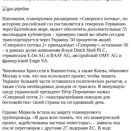
Напомним, планируемое расширение «Северного потока», по
которому российский газ поставляется в северную Германию
через Балтийское море, может обеспечить дополнительные 55
миллиардов кубометров – примерно такой же объём сегодня
транспортируется через Украину. 50 процентов акций
«Северного потока 2» принадлежат «Газпрому»; остальные 50
– в равных долях компаниям Royal Dutch Shell PLC,
германским E.On AG и BASF AG, австрийской OMV AG и
французской Engie SA.
Чиновники Брюсселя и Вашингтона, а также Киева, обвиняют
Москву в том, что она использует проект, чтобы лишить
Украину большей части оставшихся политических рычагов, а
также столь необходимых доходов от транзита. В минувшую
среду украинский президент Пётр Порошенко назвал
«Северный поток 2» «наисерьёзнейшим поводом для
беспокойства» своей страны на сегодняшний день.
Однако Меркель встала на защиту планируемого
трубопровода. «Я дала ясно понять, что это коммерческий
проект, задействованы частные инвесторы», – заявила она
после переговоров с другими 27 лидерами ЕС. В ходе