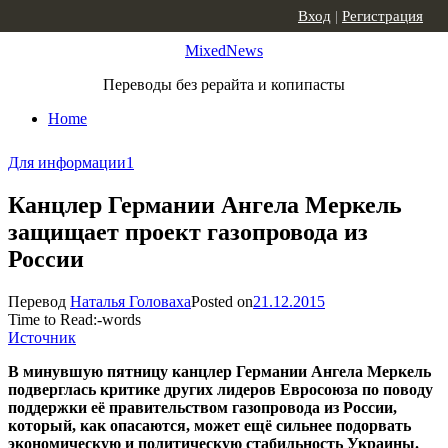
Skip to content
Вход
|
Регистрация
MixedNews
Переводы без рерайта и копипасты
Home
Для информации
1
Канцлер Германии Ангела Меркель
защищает проект газопровода из
России
Перевод
Наталья Головаха
Posted on
21.12.2015
Time to Read:
-
words
Источник
В минувшую пятницу канцлер Германии Ангела Меркель
подверглась критике других лидеров Евросоюза по поводу
поддержки её правительством газопровода из России,
который, как опасаются, может ещё сильнее подорвать
экономическую и политическую стабильность Украины.