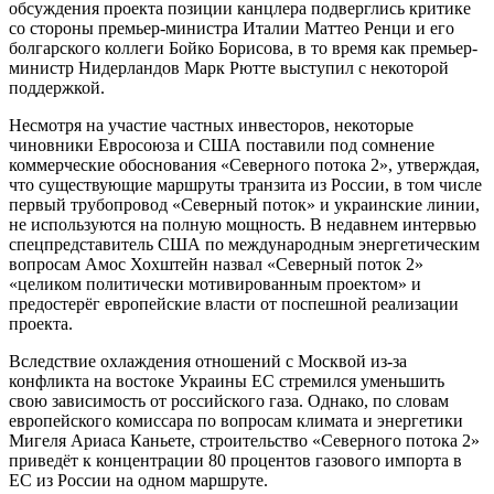
обсуждения проекта позиции канцлера подверглись критике
со стороны премьер-министра Италии Маттео Ренци и его
болгарского коллеги Бойко Борисова, в то время как премьер-
министр Нидерландов Марк Рютте выступил с некоторой
поддержкой.
Несмотря на участие частных инвесторов, некоторые
чиновники Евросоюза и США поставили под сомнение
коммерческие обоснования «Северного потока 2», утверждая,
что существующие маршруты транзита из России, в том числе
первый трубопровод «Северный поток» и украинские линии,
не используются на полную мощность. В недавнем интервью
спецпредставитель США по международным энергетическим
вопросам Амос Хохштейн назвал «Северный поток 2»
«целиком политически мотивированным проектом» и
предостерёг европейские власти от поспешной реализации
проекта.
Вследствие охлаждения отношений с Москвой из-за
конфликта на востоке Украины ЕС стремился уменьшить
свою зависимость от российского газа. Однако, по словам
европейского комиссара по вопросам климата и энергетики
Мигеля Ариаса Каньете, строительство «Северного потока 2»
приведёт к концентрации 80 процентов газового импорта в
ЕС из России на одном маршруте.