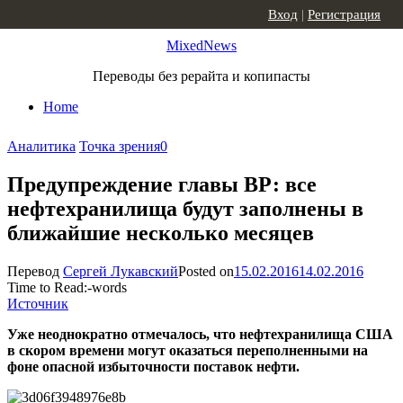
Skip to content
Вход
|
Регистрация
MixedNews
Переводы без рерайта и копипасты
Home
Аналитика
Точка зрения
0
Предупреждение главы ВР: все
нефтехранилища будут заполнены в
ближайшие несколько месяцев
Перевод
Сергей Лукавский
Posted on
15.02.2016
14.02.2016
Time to Read:
-
words
Источник
Уже неоднократно отмечалось, что нефтехранилища США
в скором времени могут оказаться переполненными на
фоне опасной избыточности поставок нефти.