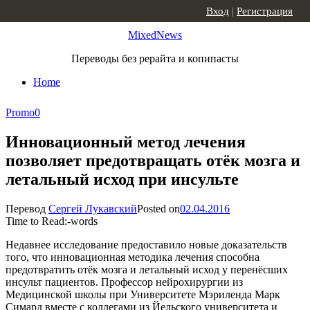
Skip to content
Вход
|
Регистрация
MixedNews
Переводы без рерайта и копипасты
Home
Promo
0
Инновационный метод лечения
позволяет предотвращать отёк мозга и
летальный исход при инсульте
Перевод
Сергей Лукавский
Posted on
02.04.2016
Time to Read:
-
words
Недавнее исследование предоставило новые доказательств
того, что инновационная методика лечения способна
предотвратить отёк мозга и летальный исход у перенёсших
инсульт пациентов. Профессор нейрохирургии из
Медицинской школы при Университете Мэриленда Марк
Симард вместе с коллегами из Йельского университета и