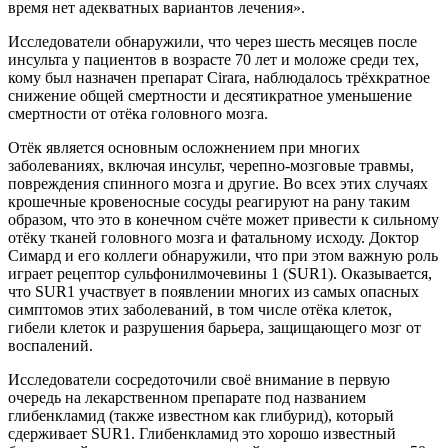
время нет адекватных вариантов лечения».
Исследователи обнаружили, что через шесть месяцев после
инсульта у пациентов в возрасте 70 лет и моложе среди тех,
кому был назначен препарат ​​Cirara, наблюдалось трёхкратное
снижение общей смертности и десятикратное уменьшение
смертности от отёка головного мозга.
Отёк является основным осложнением при многих
заболеваниях, включая инсульт, черепно-мозговые травмы,
повреждения спинного мозга и другие. Во всех этих случаях
крошечные кровеносные сосуды реагируют на рану таким
образом, что это в конечном счёте может привести к сильному
отёку тканей головного мозга и фатальному исходу. Доктор
Симард и его коллеги обнаружили, что при этом важную роль
играет рецептор сульфонилмочевины 1 (SUR1). Оказывается,
что SUR1 участвует в появлении многих из самых опасных
симптомов этих заболеваний, в том числе отёка клеток,
гибели клеток и разрушения барьера, защищающего мозг от
воспалений.
Исследователи сосредоточили своё внимание в первую
очередь на лекарственном препарате под названием
глибенкламид (также известном как глибурид), который
сдерживает SUR1. Глибенкламид это хорошо известный