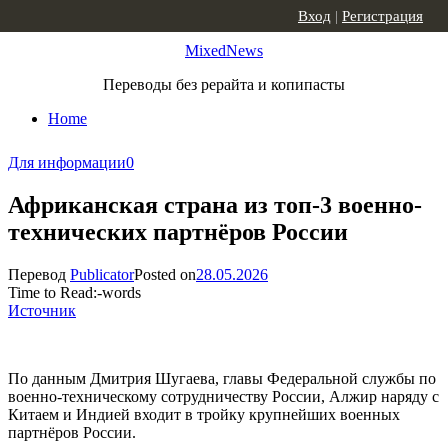
Skip to content
Вход
|
Регистрация
MixedNews
Переводы без рерайта и копипасты
Home
Для информации
0
Африканская страна из топ-3 военно-
технических партнёров России
Перевод
Publicator
Posted on
28.05.2026
Time to Read:
-
words
Источник
По данным Дмитрия Шугаева, главы Федеральной службы по
военно-техническому сотрудничеству России, Алжир наряду с
Китаем и Индией входит в тройку крупнейших военных
партнёров России.