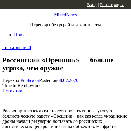
Skip to content
Вход
|
Регистрация
MixedNews
Переводы без рерайта и копипасты
Home
Точка зрения
0
Российский «Орешник» — больше
угроза, чем оружие
Перевод
Publicator
Posted on
08.07.2026
Time to Read:
-
words
Источник
Россия принялась активно тестировать гиперзвуковую
баллистическую ракету «Орешник», как раз когда украинские
дроны начали регулярно доставать до российских
логистических центров и нефтяных объектов. На фронте