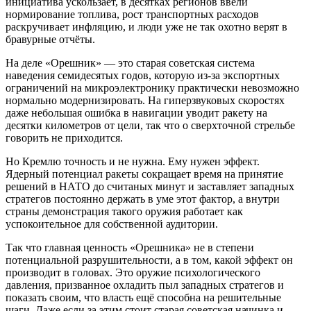
инициатива ускользает, в десятках регионов ввели
нормирование топлива, рост транспортных расходов
раскручивает инфляцию, и люди уже не так охотно верят в
бравурные отчёты.
На деле «Орешник» — это старая советская система
наведения семидесятых годов, которую из-за экспортных
ограничений на микроэлектронику практически невозможно
нормально модернизировать. На гиперзвуковых скоростях
даже небольшая ошибка в навигации уводит ракету на
десятки километров от цели, так что о сверхточной стрельбе
говорить не приходится.
Но Кремлю точность и не нужна. Ему нужен эффект.
Ядерный потенциал ракеты сокращает время на принятие
решений в НАТО до считаных минут и заставляет западных
стратегов постоянно держать в уме этот фактор, а внутри
страны демонстрация такого оружия работает как
успокоительное для собственной аудитории.
Так что главная ценность «Орешника» не в степени
потенциальной разрушительности, а в том, какой эффект он
производит в головах. Это оружие психологического
давления, призванное охладить пыл западных стратегов и
показать своим, что власть ещё способна на решительные
шаги. Даже если за этим стоит старая советская начинка и