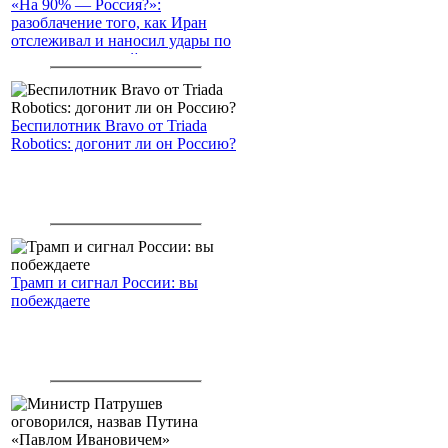
«На 90% — Россия?»:
разоблачение того, как Иран
отслеживал и наносил удары по
американским войскам
Беспилотник Bravo от Triada
Robotics: догонит ли он Россию?
Трамп и сигнал России: вы
побеждаете