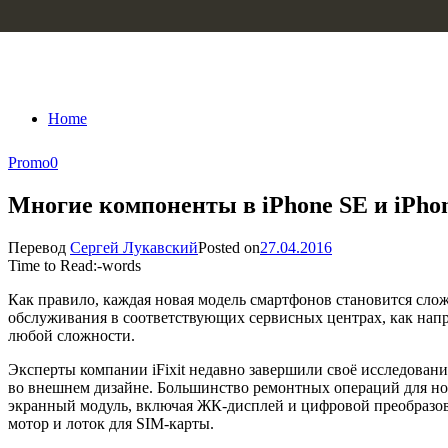
Skip to content
Home
Promo
0
Многие компоненты в iPhone SE и iPho
Перевод
Сергей Лукавский
Posted on
27.04.2016
Time to Read:
-
words
Как правило, каждая новая модель смартфонов становится слож
обслуживания в соответствующих сервисных центрах, как нап
любой сложности.
Эксперты компании iFixit недавно завершили своё исследование
во внешнем дизайне. Большинство ремонтных операций для нов
экранный модуль, включая ЖК-дисплей и цифровой преобразов
мотор и лоток для SIM-карты.