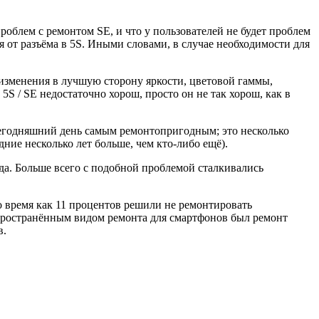
облем с ремонтом SE, и что у пользователей не будет проблем
я от разъёма в 5S. Иными словами, в случае необходимости для
т изменения в лучшую сторону яркости, цветовой гаммы,
5S / SE недостаточно хорош, просто он не так хорош, как в
 сегодняшний день самым ремонтопригодным; это несколько
дние несколько лет больше, чем кто-либо ещё).
ода. Больше всего с подобной проблемой сталкивались
то время как 11 процентов решили не ремонтировать
аспространённым видом ремонта для смартфонов был ремонт
в.