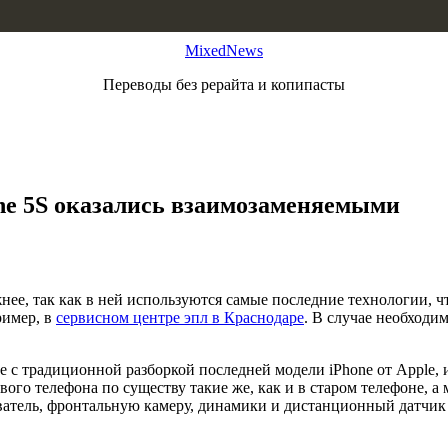
MixedNews
Переводы без рерайта и копипасты
ne 5S оказались взаимозаменяемыми
нее, так как в ней используются самые последние технологии, ч
ример, в
сервисном центре эпл в Краснодаре
. В случае необходи
 с традиционной разборкой последней модели iPhone от Apple, и 
ого телефона по существу такие же, как и в старом телефоне, 
атель, фронтальную камеру, динамики и дистанционный датчик