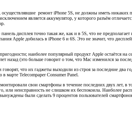
, осуществлявшие ремонт iPhone 5S, не должны иметь никаких пр
исключением является аккумулятор, у которого разъём отличаетс
ор.
панель дисплея точно такая же, как и в 5S, что не предполагае
ия Apple добилась в iPhone 6 и 6S. Это не значит, что дисплей 
нтопригодности; наиболее популярный продукт Apple остаётся на
ет назад (это больше говорит о том, что Mac изменился за после
 говорят, что их гаджеты выходили из строя за последние два г
о в марте Telecompaper Consumer Panel.
ремонтировали свои смартфоны в течение последних двух лет, в 
того, или неисправность не слишком их беспокоила. Наиболее р
 вынуждены были сделать 9 процентов пользователей смартфоно