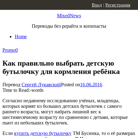
Skip to content
Вход
|
Регистрация
MixedNews
Переводы без рерайта и копипасты
Home
Promo
0
Как правильно выбрать детскую
бутылочку для кормления ребёнка
Перевод
Сергей Лукавский
Posted on
16.06.2016
Time to Read:
-
words
Согласно недавнему исследованию учёных, младенцы,
которых кормят из больших детских бутылочек с самого
раннего возраста, могут набрать лишний вес к
шестимесячному возрасту по сравнению с детьми, которые
пьют из небольших бутылочек.
Если
купить детскую бутылочку
ТМ Бусинка, то о её размерах