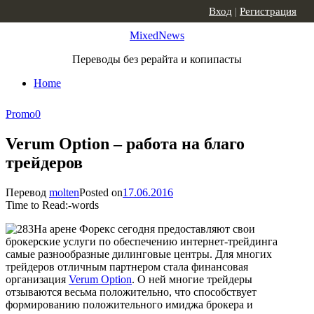
Skip to content
Вход
|
Регистрация
MixedNews
Переводы без рерайта и копипасты
Home
Promo
0
Verum Option – работа на благо
трейдеров
Перевод
molten
Posted on
17.06.2016
Time to Read:
-
words
На арене Форекс сегодня предоставляют свои
брокерские услуги по обеспечению интернет-трейдинга
самые разнообразные дилинговые центры. Для многих
трейдеров отличным партнером стала финансовая
организация
Verum Option
. О ней многие трейдеры
отзываются весьма положительно, что способствует
формированию положительного имиджа брокера и