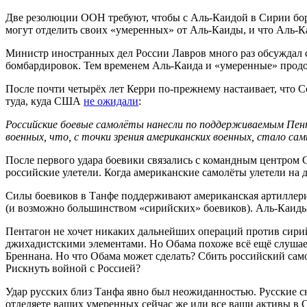
Две резолюции ООН требуют, чтобы с Аль-Каидой в Сирии бор
могут отделить своих «умеренных» от Аль-Каиды, и что Аль-Ка
Министр иностранных дел России Лавров много раз обсуждал с
бомбардировок. Тем временем Аль-Каида и «умеренные» продо
После почти четырёх лет Керри по-прежнему настаивает, что 
туда, куда США
не ожидали
:
Российские боевые самолёты нанесли по поддерживаемым Пента
военных, что, с точки зрения американских военных, стало с
После первого удара боевики связались с командным центром
российские улетели. Когда американские самолёты улетели на д
Силы боевиков в Танфе поддерживают американская артиллери
(и возможно большинством «сирийских» боевиков). Аль-Каиды та
Пентагон не хочет никаких дальнейших операций против сирий
джихадистскими элементами. Но Обама похоже всё ещё слушае
Бреннана. Но что Обама может сделать? Сбить российский сам
Рискнуть войной с Россией?
Удар русских близ Танфа явно был неожиданностью. Русские 
отделяете ваших умеренных сейчас же или все ваши активы в 