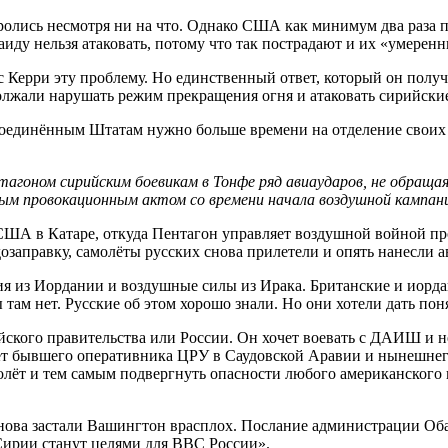
олись несмотря ни на что. Однако США как минимум два раза п
иду нельзя атаковать, потому что так пострадают и их «умеренн
 Керри эту проблему. Но единственный ответ, который он получ
лжали нарушать режим прекращения огня и атаковать сирийские
Соединённым Штатам нужно больше времени на отделение своих п
гоном сирийским боевикам в Тонфе ряд авиаударов, не обращая
амым провокационным актом со времени начала воздушной кампан
 США в Катаре, откуда Пентагон управляет воздушной войной п
озаправку, самолёты русских снова прилетели и опять нанесли а
я из Иордании и воздушные силы из Ирака. Британские и иорд
м нет. Русские об этом хорошо знали. Но они хотели дать понят
ского правительства или России. Он хочет воевать с ДАИШ и н
т бывшего оперативника ЦРУ в Саудовской Аравии и нынешнего
олёт и тем самым подвергнуть опасности любого американского
снова застали Вашингтон врасплох. Послание администрации О
Сирии станут целями для ВВС России».