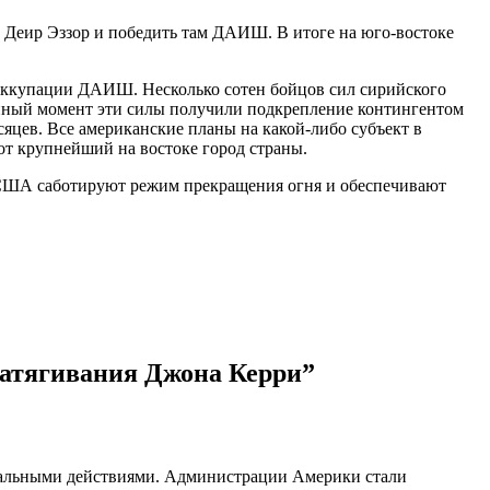
 Деир Эззор и победить там ДАИШ. В итоге на юго-востоке
 оккупации ДАИШ. Несколько сотен бойцов сил сирийского
нный момент эти силы получили подкрепление контингентом
яцев. Все американские планы на какой-либо субъект в
от крупнейший на востоке город страны.
а США саботируют режим прекращения огня и обеспечивают
затягивания Джона Керри
”
реальными действиями. Администрации Америки стали