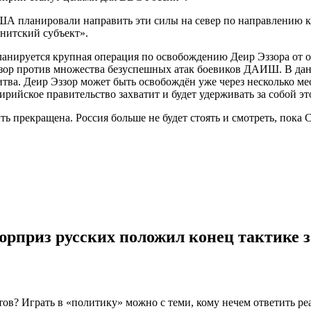
ША планировали направить эти силы на север по направлению к
нитский субъект».
Планируется крупная операция по освобождению Деир Эззора от
ззор против множества безуспешных атак боевиков ДАИШ. В да
ва. Деир Эззор может быть освобождён уже через несколько мес
ийское правительство захватит и будет удерживать за собой эт
ь прекращена. Россия больше не будет стоять и смотреть, пок
рприз русских положил конец тактике 
тов? Играть в «политику» можно с теми, кому нечем ответить 