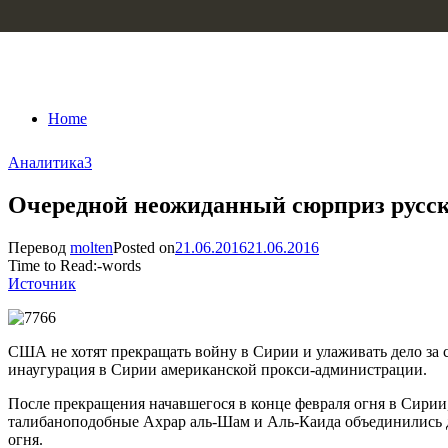
Skip to content
Home
Аналитика
3
Очередной неожиданный сюрприз русск
Перевод
molten
Posted on
21.06.2016
21.06.2016
Time to Read:
-
words
Источник
США не хотят прекращать войну в Сирии и улаживать дело за 
инаугурация в Сирии американской прокси-администрации.
После прекращения начавшегося в конце февраля огня в Сири
талибаноподобные Ахрар аль-Шам и Аль-Каида объединились 
огня.