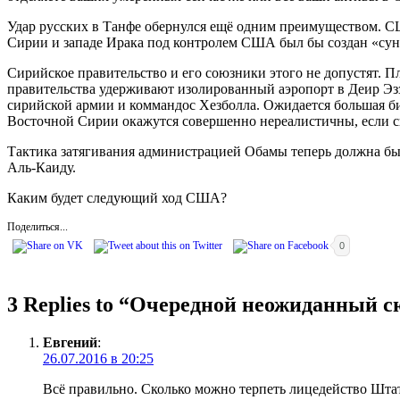
Удар русских в Танфе обернулся ещё одним преимуществом. С
Сирии и западе Ирака под контролем США был бы создан «сун
Сирийское правительство и его союзники этого не допустят. 
правительства удерживают изолированный аэропорт в Деир Э
сирийской армии и коммандос Хезболла. Ожидается большая бит
Восточной Сирии окажутся совершенно нереалистичны, если сир
Тактика затягивания администрацией Обамы теперь должна быт
Аль-Каиду.
Каким будет следующий ход США?
Поделиться...
0
3 Replies to “
Очередной неожиданный сю
Евгений
:
26.07.2016 в 20:25
Всё правильно. Сколько можно терпеть лицедейство Шта