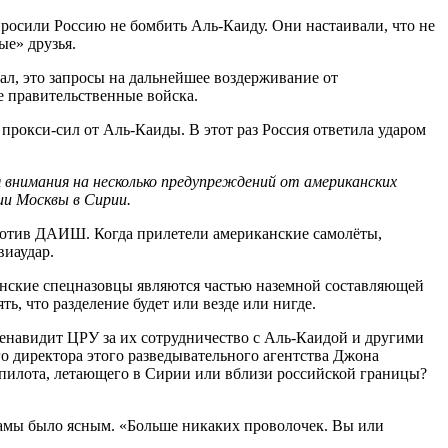
росили Россию не бомбить Аль-Каиду. Они настаивали, что не
ые» друзья.
ал, это запросы на дальнейшее воздерживание от
 правительственные войска.
рокси-сил от Аль-Каиды. В этот раз Россия ответила ударом
 внимания на несколько предупреждений от американских
ии Москвы в Сирии.
ротив ДАИШ. Когда прилетели американские самолёты,
виаудар.
анские спецназовцы являются частью наземной составляющей
ь, что разделение будет или везде или нигде.
енавидит ЦРУ за их сотрудничество с Аль-Каидой и другими
 директора этого разведывательного агентства Джона
 пилота, летающего в Сирии или вблизи российской границы?
бамы было ясным. «Больше никаких проволочек. Вы или