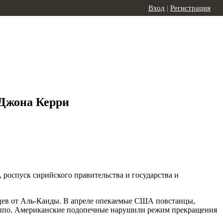
Вход
|
Регистрация
 Джона Керри
роспуск сирийского правительства и государства и
нцев от Аль-Каиды. В апреле опекаемые США повстанцы,
еппо. Американские подопечные нарушили режим прекращения