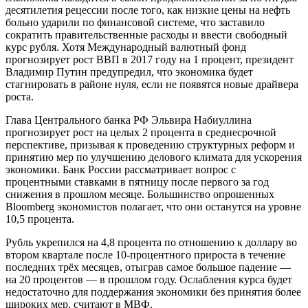
десятилетия рецессии после того, как низкие цены на нефть
больно ударили по финансовой системе, что заставило
сократить правительственные расходы и ввести свободный
курс рубля. Хотя Международный валютный фонд
прогнозирует рост ВВП в 2017 году на 1 процент, президент
Владимир Путин предупредил, что экономика будет
стагнировать в районе нуля, если не появятся новые драйвера
роста.
Глава Центрального банка РФ Эльвира Набиуллина
прогнозирует рост на целых 2 процента в среднесрочной
перспективе, призывая к проведению структурных реформ и
принятию мер по улучшению делового климата для ускорения
экономики. Банк России рассматривает вопрос с
процентными ставками в пятницу после первого за год
снижения в прошлом месяце. Большинство опрошенных
Bloomberg экономистов полагает, что они останутся на уровне
10,5 процента.
Рубль укрепился на 4,8 процента по отношению к доллару во
втором квартале после 10-процентного прироста в течение
последних трёх месяцев, отыграв самое большое падение —
на 20 процентов — в прошлом году. Ослабления курса будет
недостаточно для поддержания экономики без принятия более
широких мер, считают в МВФ.