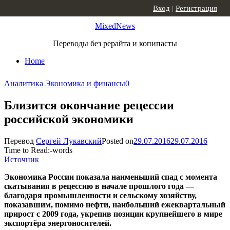
Skip to content
Вход
|
Регистрация
MixedNews
Переводы без рерайта и копипасты
Home
Аналитика
Экономика и финансы
0
Близится окончание рецессии
российской экономики
Перевод
Сергей Лукавский
Posted on
29.07.2016
29.07.2016
Time to Read:
-
words
Источник
Экономика России показала наименьший спад с момента
скатывания в рецессию в начале прошлого года —
благодаря промышленности и сельскому хозяйству,
показавшим, помимо нефти, наибольший ежеквартальный
прирост с 2009 года, укрепив позиции крупнейшего в мире
экспортёра энергоносителей.