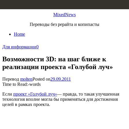
Skip to content
MixedNews
Переводы без рерайта и копипасты
Home
Для информации
0
Возможности 3D: на шаг ближе к
реализации проекта «Голубой луч»
Перевод
molten
Posted on
29.09.2011
Time to Read:
-
words
Если
проект «Голубой луч»
— правда, то такая улучшенная
технология вполне могла бы применяться для достижения
целей в рамках проекта.