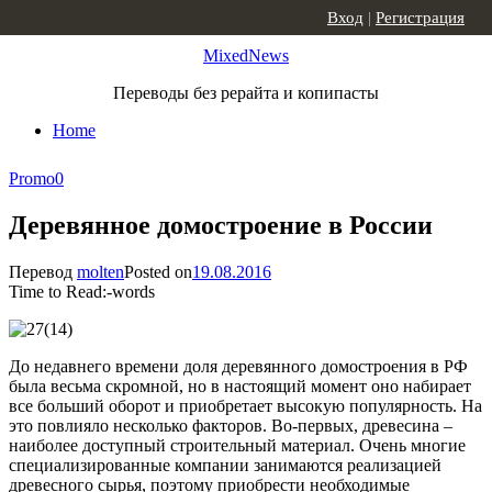
Skip to content
Вход
|
Регистрация
MixedNews
Переводы без рерайта и копипасты
Home
Promo
0
Деревянное домостроение в России
Перевод
molten
Posted on
19.08.2016
Time to Read:
-
words
До недавнего времени доля деревянного домостроения в РФ
была весьма скромной, но в настоящий момент оно набирает
все больший оборот и приобретает высокую популярность. На
это повлияло несколько факторов. Во-первых, древесина –
наиболее доступный строительный материал. Очень многие
специализированные компании занимаются реализацией
древесного сырья, поэтому приобрести необходимые