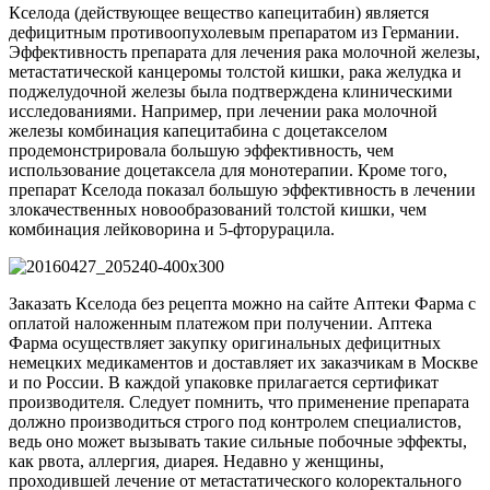
Кселода (действующее вещество капецитабин) является
дефицитным противоопухолевым препаратом из Германии.
Эффективность препарата для лечения рака молочной железы,
метастатической канцеромы толстой кишки, рака желудка и
поджелудочной железы была подтверждена клиническими
исследованиями. Например, при лечении рака молочной
железы комбинация капецитабина с доцетакселом
продемонстрировала большую эффективность, чем
использование доцетаксела для монотерапии. Кроме того,
препарат Кселода показал большую эффективность в лечении
злокачественных новообразований толстой кишки, чем
комбинация лейковорина и 5-фторурацила.
Заказать Кселода без рецепта можно на сайте Аптеки Фарма с
оплатой наложенным платежом при получении. Аптека
Фарма осуществляет закупку оригинальных дефицитных
немецких медикаментов и доставляет их заказчикам в Москве
и по России. В каждой упаковке прилагается сертификат
производителя. Следует помнить, что применение препарата
должно производиться строго под контролем специалистов,
ведь оно может вызывать такие сильные побочные эффекты,
как рвота, аллергия, диарея. Недавно у женщины,
проходившей лечение от метастатического колоректального