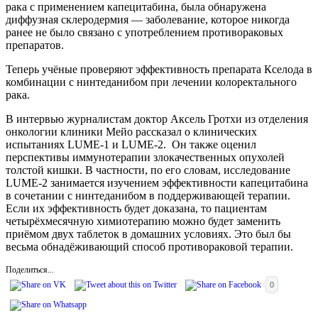
рака с применением капецитабина, была обнаружена
диффузная склеродермия — заболевание, которое никогда
ранее не было связано с употреблением противораковых
препаратов.
Теперь учёные проверяют эффективность препарата Кселода в
комбинации с нинтеданибом при лечении колоректального
рака.
В интервью журналистам доктор Аксель Гротхи из отделения
онкологии клиники Мейо рассказал о клинических
испытаниях LUME-1 и LUME-2. Он также оценил
перспективы иммунотерапии злокачественных опухолей
толстой кишки. В частности, по его словам, исследование
LUME-2 занимается изучением эффективности капецитабина
в сочетании с нинтеданибом в поддерживающей терапии.
Если их эффективность будет доказана, то пациентам
четырёхмесячную химиотерапию можно будет заменить
приёмом двух таблеток в домашних условиях. Это был бы
весьма обнадёживающий способ противораковой терапии.
Поделиться...
0