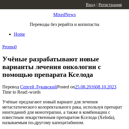
Skip to content
Вход
|
Регистрация
MixedNews
Переводы без рерайта и копипасты
Home
Promo
0
Учёные разрабатывают новые
варианты лечения онкологии с
помощью препарата Кселода
Перевод
Сергей Лукавский
Posted on
25.08.2016
08.10.2023
Time to Read:
-
words
Учёные предлагают новый вариант для лечения
метастатического колоректального рака, используя препарат
нинтеданиб для монотерапии, а также в комбинации с
известным лекарственным препаратом Кселода (Xeloda),
называемым по-другому капецитабином.