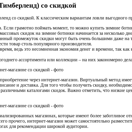
Тимберленд) со скидкой
ленд со скидкой. К классическим вариантам ловли выгодного пр
 Если грамотно поймать момент, то можно купить зимние ботин
массовых скидок на зимние ботинки начинается за несколько дне
 данный промежуток скидки могут быть очень большими даже на т
ести товар столь популярного производителя.
время, ведь это несомненная экономия денег и времени, так ка
огоднего ассортимента или коллекции – на них закономерно дел
приобретение через интернет-магазин. Виртуальный метод имее
писание и доставка. Для того чтобы получить скидку, необходи
 различными каталогами скидок. Важно отметить, что низкие це
иализированных магазинах, которые имеют более заботливое о
его прочего, интернет-магазин может самостоятельно разместит
огах для рекомендации широкой аудитории.