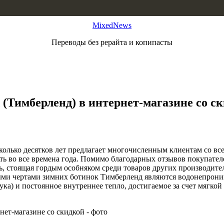
MixedNews
Переводы без рерайта и копипасты
 (Тимберленд) в интернет-магазине со с
колько десятков лет предлагает многочисленным клиентам со вс
ть во все времена года. Помимо благодарных отзывов покупател
, стоящая гордым особняком среди товаров других производител
ми чертами зимних ботинок Тимберленд являются водонепрониц
ука) и постоянное внутреннее тепло, достигаемое за счет мягко