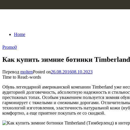
Skip to content
Home
Promo
0
Как купить зимние ботинки Timberland
Перевод
molten
Posted on
26.08.2016
08.10.2023
Time to Read:
-
words
Обувь легендарной американской компании Timberland уже нес
аудиторией долговечность, абсолютную надежность и стильнос
престижных топах. Особым уважением пользуется зимняя обувь
гармонирует с тяжелыми и снежными дорогами. Отличительны
технологий изготовления, эластичность натуральной кожи (нуб
комфортно, а еще приятнее покупать ее со скидкой.