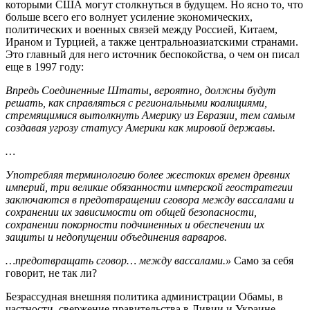
которыми США могут столкнуться в будущем. Но ясно то, что
больше всего его волнует усиление экономических,
политических и военных связей между Россией, Китаем,
Ираном и Турцией, а также центральноазиатскими странами.
Это главный для него источник беспокойства, о чем он писал
еще в 1997 году:
Впредь Соединенные Штаты, вероятно, должны будут
решать, как справляться с региональными коалициями,
стремящимися вытолкнуть Америку из Евразии, тем самым
создавая угрозу статусу Америки как мировой державы.
…
Употребляя терминологию более жестоких времен древних
империй, три великие обязанности имперской геостратегии
заключаются в предотвращении сговора между вассалами и
сохранении их зависимости от общей безопасности,
сохранении покорности подчиненных и обеспечении их
защиты и недопущении объединения варваров.
…предотвращать сговор… между вассалами.»
Само за себя
говорит, не так ли?
Безрассудная внешняя политика администрации Обамы, в
частности, свержение правительства в Ливии и Украине,