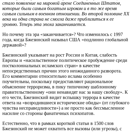
стало появление на мировой арене Соединенных Штатов,
которые были самым богатым игроком и в то же время
самым сильным в военном отношении. Во второй половине XX
века ни одна страна не смогла даже приблизиться к ее
уровню. Теперь эта эпоха заканчивается.
Но почему эта эра «заканчивается»? Что изменилось с 1997
года, когда Бжезинский называл США «подлинно глобальной
державой»?
Бжезинский указывает на рост России и Китая, слабость
Европы и «насильственное политическое пробуждение среди
постколониальных исламских стран» в качестве
непосредственных причин этого неожиданного разворота.
Его комментарии относительно ислама особенно
поучительны, поскольку предоставляют рациональное
объяснение терроризма, в пику типичному шаблонному
правительственному «они ненавидят нас за нашу свободу». К
его чести, Бжезинский видит вспышку террора в качестве
ответа на «возродившиеся исторические обиды» (от глубокого
чувства несправедливости») а не просто как бессмысленное
насилие со стороны фанатичных психопатов.
Естественно, что в рамках короткой статьи в 1500 слов
Бжезинский не может охватить все вызовы (или угрозы), с