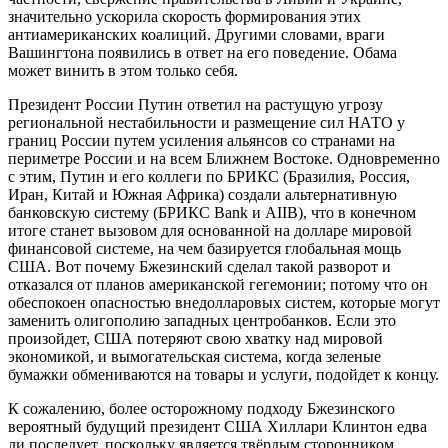
значительно ускорила скорость формирования этих
антиамериканских коалиций. Другими словами, враги
Вашингтона появились в ответ на его поведение. Обама
может винить в этом только себя.
Президент России Путин ответил на растущую угрозу
региональной нестабильности и размещение сил НАТО у
границ России путем усиления альянсов со странами на
периметре России и на всем Ближнем Востоке. Одновременно
с этим, Путин и его коллеги по БРИКС (Бразилия, Россия,
Иран, Китай и Южная Африка) создали альтернативную
банковскую систему (БРИКС Bank и AIIB), что в конечном
итоге станет вызовом для основанной на долларе мировой
финансовой системе, на чем базируется глобальная мощь
США. Вот почему Бжезинский сделал такой разворот и
отказался от планов американской гегемонии; потому что он
обеспокоен опасностью внедолларовых систем, которые могут
заменить олигополию западных центробанков. Если это
произойдет, США потеряют свою хватку над мировой
экономикой, и вымогательская система, когда зеленые
бумажки обмениваются на товары и услуги, подойдет к концу.
К сожалению, более осторожному подходу Бжезинского
вероятный будущий президент США Хиллари Клинтон едва
ли последует, поскольку является твёрдым сторонником