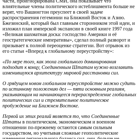
части, проигнорирована СМИ, она показывает что
влиятельные члены политического истеблишмента больше не
верят, что Вашингтон преуспеет в своей задаче
распространения гегемонии на Ближний Восток и Азию.
Бжезинский, который был главным сторонником этой идеи, и
изложил план имперской экспансии в своей книге 1997 года
«Великая шахматная доска: господство Америки и её
геостратегические императивы», сделал полный разворот и
призывает к полной переоценке стратегии. Вот отрывок из
его статьи «Вперед к глобальному переустройству»:
«По мере того, как эпоха глобального доминирования
подходит к концу, Соединенным Штатам нужно возглавить
изменившуюся архитектуру мировой расстановки сил.
О грядущем новом глобальном переустройстве можно судить
по истинному положению дел — пяти основным реалиям,
указывающим на начинающееся перераспределение глобальных
политических сил и стремительное политическое
пробуждение на Ближнем Востоке.
Первой их этих реалий является то, что
Соединенные
Штаты
в политическом, экономическом и военном
отношении по-прежнему остаются самым сильным
государством, но учитывая сложные геополитические
изменения регионального баланса сил, они больше не