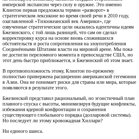
имперской экспансии через силу и оружие. Это именно
Клинтон первая предложила термин «разворот» в
стратегическом лексиконе во время своей речи в 2010 году,
озаглавленной «Тихоокеанский век Америки», где
озвученные стратегические цели оказались идентичны идеям
Бжезинского, с той лишь разницей, что сам он сделал
корректировку курса на основе вновь сложившихся
обстоятельств и роста сопротивления на злоупотребления
Соединёнными Штатами власти на мировой арене. Мы пока
не достигли переломного момента в превосходстве США, но
этот день быстро приближается, и Бжезинский об этом знает.
В противоположность этому, Клинтон по-прежнему
полностью привержена расширению американской гегемонии
в Азии. Она не понимает риски для страны или мира, которые
появляются в результате этого.
Бжезинской представил рациональный, но эгоистичный план
плавного спуска с высоты, минимизируя будущие конфликты,
избежания ядерной конфронтации и сохранения
существующего глобального порядка (долларовой системы).
Но последует ли этому кровожадная Хиллари?
Ни единого шанса.