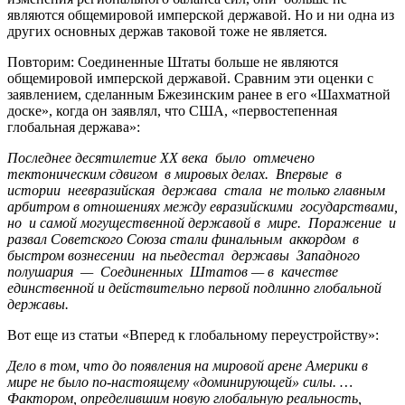
являются общемировой имперской державой. Но и ни одна из
других основных держав таковой тоже не является.
Повторим: Соединенные Штаты больше не являются
общемировой имперской державой. Сравним эти оценки с
заявлением, сделанным Бжезинским ранее в его «Шахматной
доске», когда он заявлял, что США, «первостепенная
глобальная держава»:
Последнее десятилетие XX века было отмечено
тектоническим сдвигом в мировых делах. Впервые в
истории неевразийская держава стала не только главным
арбитром в отношениях между евразийскими государствами,
но и самой могущественной державой в мире. Поражение и
развал Советского Союза стали финальным аккордом в
быстром вознесении на пьедестал державы Западного
полушария — Соединенных Штатов — в качестве
единственной и действительно первой подлинно глобальной
державы.
Вот еще из статьи «Вперед к глобальному переустройству»:
Дело в том, что до появления на мировой арене Америки в
мире не было по-настоящему «доминирующей» силы. …
Фактором, определившим новую глобальную реальность,