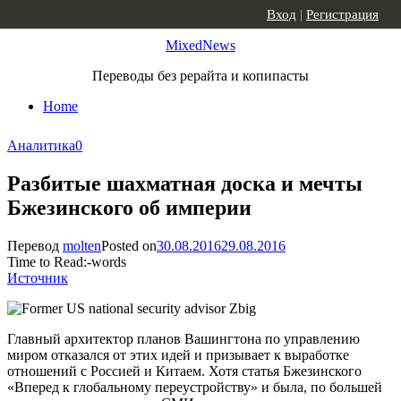
Skip to content
Вход
|
Регистрация
MixedNews
Переводы без рерайта и копипасты
Home
Аналитика
0
Разбитые шахматная доска и мечты
Бжезинского об империи
Перевод
molten
Posted on
30.08.2016
29.08.2016
Time to Read:
-
words
Источник
Главный архитектор планов Вашингтона по управлению
миром отказался от этих идей и призывает к выработке
отношений с Россией и Китаем. Хотя статья Бжезинского
«Вперед к глобальному переустройству» и была, по большей