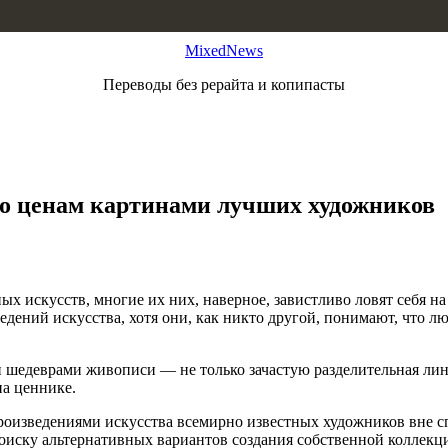
MixedNews
Переводы без рерайта и копипасты
по ценам картинами лучших художников
х искусств, многие их них, наверное, завистливо ловят себя на 
едений искусства, хотя они, как никто другой, понимают, что л
шедеврами живописи — не только зачастую разделительная лин
на ценнике.
роизведениями искусства всемирно известных художников вне сп
к поиску альтернативных вариантов создания собственной колле