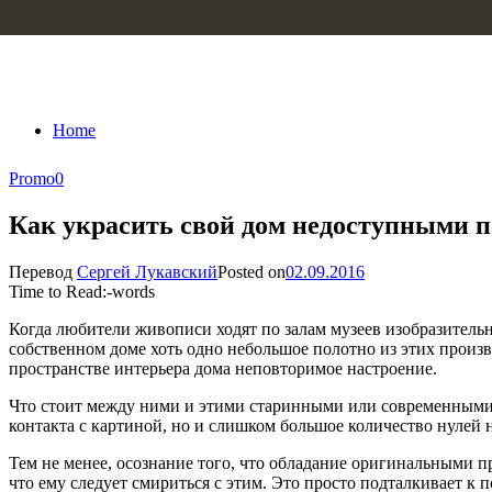
Skip to content
Home
Promo
0
Как украсить свой дом недоступными 
Перевод
Сергей Лукавский
Posted on
02.09.2016
Time to Read:
-
words
Когда любители живописи ходят по залам музеев изобразительны
собственном доме хоть одно небольшое полотно из этих произв
пространстве интерьера дома неповторимое настроение.
Что стоит между ними и этими старинными или современными 
контакта с картиной, но и слишком большое количество нулей 
Тем не менее, осознание того, что обладание оригинальными п
что ему следует смириться с этим. Это просто подталкивает 