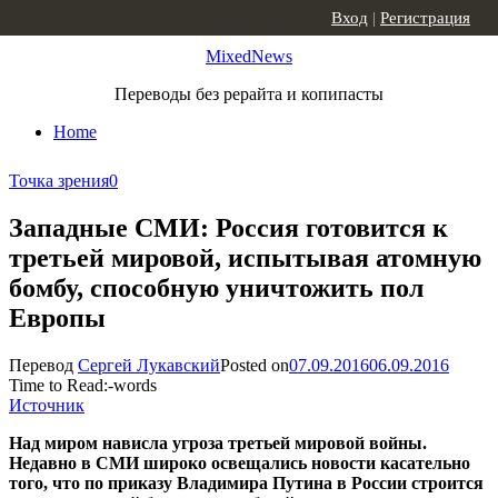
Skip to content
Вход
|
Регистрация
MixedNews
Переводы без рерайта и копипасты
Home
Точка зрения
0
Западные СМИ: Россия готовится к
третьей мировой, испытывая атомную
бомбу, способную уничтожить пол
Европы
Перевод
Сергей Лукавский
Posted on
07.09.2016
06.09.2016
Time to Read:
-
words
Источник
Над миром нависла угроза третьей мировой войны.
Недавно в СМИ широко освещались новости касательно
того, что по приказу Владимира Путина в России строится