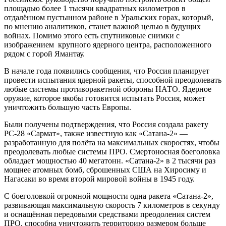
площадью более 1 тысячи квадратных километров в
отдалённом пустынном районе в Уральских горах, который,
по мнению аналитиков, станет важной целью в будущих
войнах. Помимо этого есть спутниковые снимки с
изображением крупного ядерного центра, расположенного
рядом с горой Ямантау.
В начале года появились сообщения, что Россия планирует
провести испытания ядерной ракеты, способной преодолевать
любые системы противоракетной обороны НАТО. Ядерное
оружие, которое якобы готовится испытать Россия, может
уничтожить большую часть Европы.
Были получены подтверждения, что Россия создала ракету
РС-28 «Сармат», также известную как «Сатана-2» —
разработанную для полёта на максимальных скоростях, чтобы
преодолевать любые системы ПРО. Смертоносная боеголовка
обладает мощностью 40 мегатонн. «Сатана-2» в 2 тысячи раз
мощнее атомных бомб, сброшенных США на Хиросиму и
Нагасаки во время второй мировой войны в 1945 году.
С боеголовкой огромной мощности одна ракета «Сатана-2»,
развивающая максимальную скорость 7 километров в секунду
и оснащённая передовыми средствами преодоления систем
ПРО, способна уничтожить территорию размером больше