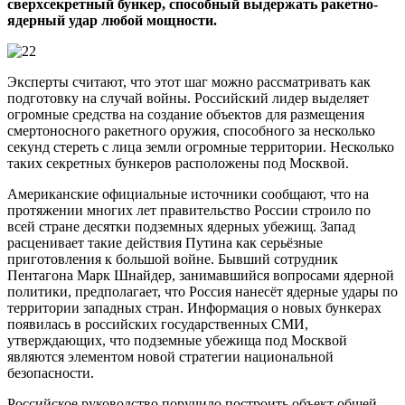
сверхсекретный бункер, способный выдержать ракетно-
ядерный удар любой мощности.
Эксперты считают, что этот шаг можно рассматривать как
подготовку на случай войны. Российский лидер выделяет
огромные средства на создание объектов для размещения
смертоносного ракетного оружия, способного за несколько
секунд стереть с лица земли огромные территории. Несколько
таких секретных бункеров расположены под Москвой.
Американские официальные источники сообщают, что на
протяжении многих лет правительство России строило по
всей стране десятки подземных ядерных убежищ. Запад
расценивает такие действия Путина как серьёзные
приготовления к большой войне. Бывший сотрудник
Пентагона Марк Шнайдер, занимавшийся вопросами ядерной
политики, предполагает, что Россия нанесёт ядерные удары по
территории западных стран. Информация о новых бункерах
появилась в российских государственных СМИ,
утверждающих, что подземные убежища под Москвой
являются элементом новой стратегии национальной
безопасности.
Российское руководство поручило построить объект общей